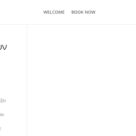
WELCOME
BOOK NOW
υν
ζει
ς
ον
ε