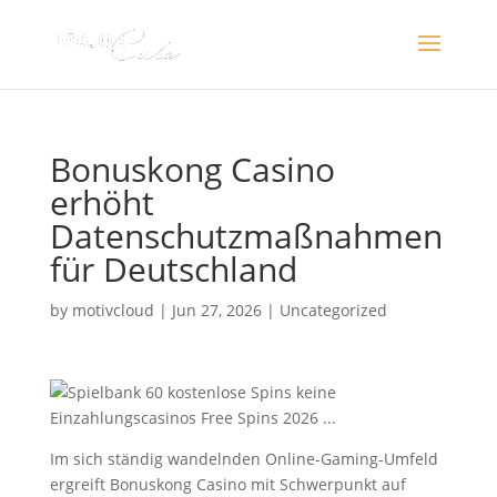
Bonuskong Casino
erhöht
Datenschutzmaßnahmen
für Deutschland
by
motivcloud
|
Jun 27, 2026
|
Uncategorized
Im sich ständig wandelnden Online-Gaming-Umfeld
ergreift Bonuskong Casino mit Schwerpunkt auf