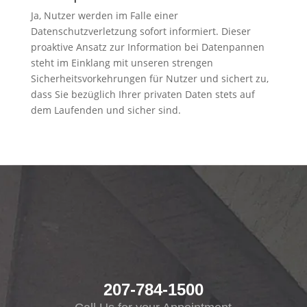
Ja, Nutzer werden im Falle einer
Datenschutzverletzung sofort informiert. Dieser
proaktive Ansatz zur Information bei Datenpannen
steht im Einklang mit unseren strengen
Sicherheitsvorkehrungen für Nutzer und sichert zu,
dass Sie bezüglich Ihrer privaten Daten stets auf
dem Laufenden und sicher sind.
207-784-1500