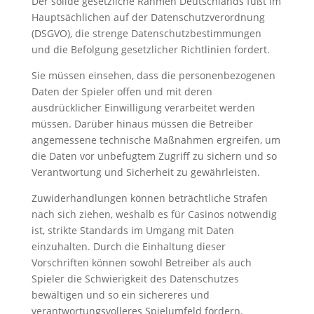
Der solide gesetzliche Rahmen Deutschlands fußt im
Hauptsächlichen auf der Datenschutzverordnung
(DSGVO), die strenge Datenschutzbestimmungen
und die Befolgung gesetzlicher Richtlinien fordert.
Sie müssen einsehen, dass die personenbezogenen
Daten der Spieler offen und mit deren
ausdrücklicher Einwilligung verarbeitet werden
müssen. Darüber hinaus müssen die Betreiber
angemessene technische Maßnahmen ergreifen, um
die Daten vor unbefugtem Zugriff zu sichern und so
Verantwortung und Sicherheit zu gewährleisten.
Zuwiderhandlungen können beträchtliche Strafen
nach sich ziehen, weshalb es für Casinos notwendig
ist, strikte Standards im Umgang mit Daten
einzuhalten. Durch die Einhaltung dieser
Vorschriften können sowohl Betreiber als auch
Spieler die Schwierigkeit des Datenschutzes
bewältigen und so ein sichereres und
verantwortungsvolleres Spielumfeld fördern.