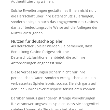
Authentifizierung wählen.
Solche Erweiterungen gestatten es Ihnen nicht nur,
die Herrschaft über Ihre Datenschutz zu erlangen,
sondern spiegeln auch das Engagement des Casinos
dar, auf bedeutungsvolle Weise auf die Anliegen der
Nutzer einzugehen.
Nutzen für deutsche Spieler
Als deutscher Spieler werden Sie bemerken, dass
Bonuskong Casino fortgeschrittene
Datenschutzfunktionen anbietet, die auf Ihre
Anforderungen angepasst sind.
Diese Verbesserungen sichern nicht nur Ihre
persönlichen Daten, sondern ermöglichen auch ein
verbessertes Spielerlebnis, sodass Sie sich ganz auf
den Spaß Ihrer Favoritenspiele fokussieren können.
Darüber hinaus garantieren strenge Vorkehrungen
für verantwortungsvolles Spielen, dass Sie sorgenfrei
spielen können, da Sie sicher sind, dass bei