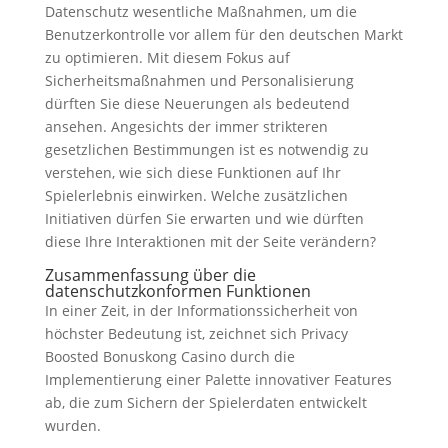
Datenschutz wesentliche Maßnahmen, um die
Benutzerkontrolle vor allem für den deutschen Markt
zu optimieren. Mit diesem Fokus auf
Sicherheitsmaßnahmen und Personalisierung
dürften Sie diese Neuerungen als bedeutend
ansehen. Angesichts der immer strikteren
gesetzlichen Bestimmungen ist es notwendig zu
verstehen, wie sich diese Funktionen auf Ihr
Spielerlebnis einwirken. Welche zusätzlichen
Initiativen dürfen Sie erwarten und wie dürften
diese Ihre Interaktionen mit der Seite verändern?
Zusammenfassung über die
datenschutzkonformen Funktionen
In einer Zeit, in der Informationssicherheit von
höchster Bedeutung ist, zeichnet sich Privacy
Boosted Bonuskong Casino durch die
Implementierung einer Palette innovativer Features
ab, die zum Sichern der Spielerdaten entwickelt
wurden.