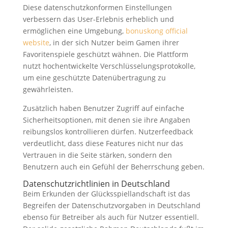
Diese datenschutzkonformen Einstellungen
verbessern das User-Erlebnis erheblich und
ermöglichen eine Umgebung,
bonuskong official
website
, in der sich Nutzer beim Gamen ihrer
Favoritenspiele geschützt wähnen. Die Plattform
nutzt hochentwickelte Verschlüsselungsprotokolle,
um eine geschützte Datenübertragung zu
gewährleisten.
Zusätzlich haben Benutzer Zugriff auf einfache
Sicherheitsoptionen, mit denen sie ihre Angaben
reibungslos kontrollieren dürfen. Nutzerfeedback
verdeutlicht, dass diese Features nicht nur das
Vertrauen in die Seite stärken, sondern den
Benutzern auch ein Gefühl der Beherrschung geben.
Datenschutzrichtlinien in Deutschland
Beim Erkunden der Glücksspiellandschaft ist das
Begreifen der Datenschutzvorgaben in Deutschland
ebenso für Betreiber als auch für Nutzer essentiell.