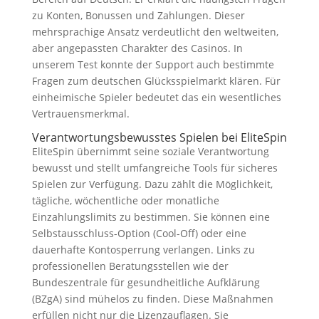
zu Konten, Bonussen und Zahlungen. Dieser
mehrsprachige Ansatz verdeutlicht den weltweiten,
aber angepassten Charakter des Casinos. In
unserem Test konnte der Support auch bestimmte
Fragen zum deutschen Glücksspielmarkt klären. Für
einheimische Spieler bedeutet das ein wesentliches
Vertrauensmerkmal.
Verantwortungsbewusstes Spielen bei EliteSpin
EliteSpin übernimmt seine soziale Verantwortung
bewusst und stellt umfangreiche Tools für sicheres
Spielen zur Verfügung. Dazu zählt die Möglichkeit,
tägliche, wöchentliche oder monatliche
Einzahlungslimits zu bestimmen. Sie können eine
Selbstausschluss-Option (Cool-Off) oder eine
dauerhafte Kontosperrung verlangen. Links zu
professionellen Beratungsstellen wie der
Bundeszentrale für gesundheitliche Aufklärung
(BZgA) sind mühelos zu finden. Diese Maßnahmen
erfüllen nicht nur die Lizenzauflagen. Sie