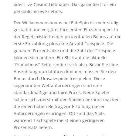
oder Live-Casino-Liebhaber. Das garantiert für ein
persönlicheres Erlebnis.
Der Willkommensbonus bei EliteSpin ist mehrstufig
gestaltet und vergütet Ihre ersten Einzahlungen. In
der Regel existiert einen prozentualen Bonus auf die
erste Einzahlung plus eine Anzahl Freispiele. Die
genauen Prozentsätze und die Zahl der Freispiele
können sich ändern. Ein Blick auf die aktuelle
“Promotions”-Seite rentiert sich also. Bevor Sie eine
Auszahlung durchführen können, müssen Sie den
Bonus durch Umsatzspiele freispielen. Diese
sogenannten Wettanforderungen sind eine
standardmäßige und faire Praxis. Neue Spieler
sollten sich zuerst mit den Spielen bekannt machen,
die einen hohen Beitrag zur Erfüllung dieser
Anforderungen erbringen. Oft sind das Slots,
während Tischspiele meist einen geringeren
Prozentsatz liefern.