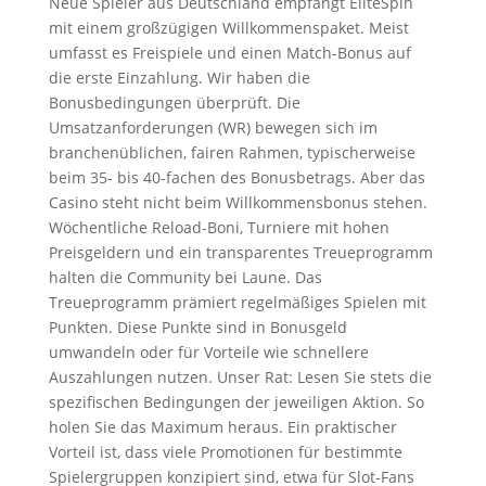
Neue Spieler aus Deutschland empfängt EliteSpin
mit einem großzügigen Willkommenspaket. Meist
umfasst es Freispiele und einen Match-Bonus auf
die erste Einzahlung. Wir haben die
Bonusbedingungen überprüft. Die
Umsatzanforderungen (WR) bewegen sich im
branchenüblichen, fairen Rahmen, typischerweise
beim 35- bis 40-fachen des Bonusbetrags. Aber das
Casino steht nicht beim Willkommensbonus stehen.
Wöchentliche Reload-Boni, Turniere mit hohen
Preisgeldern und ein transparentes Treueprogramm
halten die Community bei Laune. Das
Treueprogramm prämiert regelmäßiges Spielen mit
Punkten. Diese Punkte sind in Bonusgeld
umwandeln oder für Vorteile wie schnellere
Auszahlungen nutzen. Unser Rat: Lesen Sie stets die
spezifischen Bedingungen der jeweiligen Aktion. So
holen Sie das Maximum heraus. Ein praktischer
Vorteil ist, dass viele Promotionen für bestimmte
Spielergruppen konzipiert sind, etwa für Slot-Fans