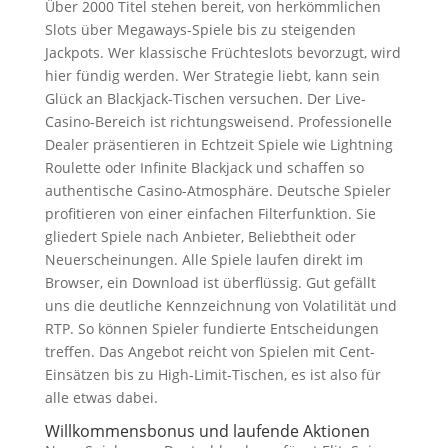
Über 2000 Titel stehen bereit, von herkömmlichen
Slots über Megaways-Spiele bis zu steigenden
Jackpots. Wer klassische Früchteslots bevorzugt, wird
hier fündig werden. Wer Strategie liebt, kann sein
Glück an Blackjack-Tischen versuchen. Der Live-
Casino-Bereich ist richtungsweisend. Professionelle
Dealer präsentieren in Echtzeit Spiele wie Lightning
Roulette oder Infinite Blackjack und schaffen so
authentische Casino-Atmosphäre. Deutsche Spieler
profitieren von einer einfachen Filterfunktion. Sie
gliedert Spiele nach Anbieter, Beliebtheit oder
Neuerscheinungen. Alle Spiele laufen direkt im
Browser, ein Download ist überflüssig. Gut gefällt
uns die deutliche Kennzeichnung von Volatilität und
RTP. So können Spieler fundierte Entscheidungen
treffen. Das Angebot reicht von Spielen mit Cent-
Einsätzen bis zu High-Limit-Tischen, es ist also für
alle etwas dabei.
Willkommensbonus und laufende Aktionen