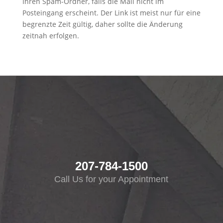
Ihren Spam-Ordner, falls die Mail nicht im
Posteingang erscheint. Der Link ist meist nur für eine
begrenzte Zeit gültig, daher sollte die Änderung
zeitnah erfolgen.
207-784-1500
Call Us for your Appointment