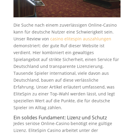
Die Suche nach einem zuverlässigen Online-Casino
kann für deutsche Nutzer eine Schwierigkeit sein.
Unser Review von
casino elitespin auszahlungen
demonstriert: der gute Ruf dieser Website ist
verdient. Hier kombiniert ein gewaltiges
Spielangebot auf strikte Sicherheit, einen Service für
Deutschland und transparente Lizenzierung.
Tausende Spieler international, viele davon aus
Deutschland, bauen auf diese verlässliche
Erfahrung. Unser Artikel erläutert umfassend, was
EliteSpin zu einer Top-Wahl werden lässt, und legt
speziellen Wert auf die Punkte, die für deutsche
Spieler im Alltag zählen.
Ein solides Fundament: Lizenz und Schutz
Jedes seriöse Online-Casino benötigt eine gültige
Lizenz. EliteSpin Casino arbeitet unter der