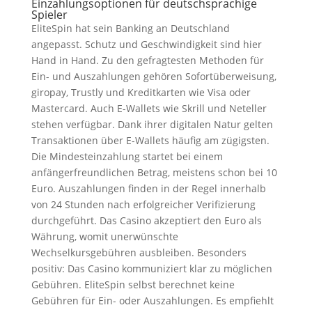
Einzahlungsoptionen für deutschsprachige
Spieler
EliteSpin hat sein Banking an Deutschland
angepasst. Schutz und Geschwindigkeit sind hier
Hand in Hand. Zu den gefragtesten Methoden für
Ein- und Auszahlungen gehören Sofortüberweisung,
giropay, Trustly und Kreditkarten wie Visa oder
Mastercard. Auch E-Wallets wie Skrill und Neteller
stehen verfügbar. Dank ihrer digitalen Natur gelten
Transaktionen über E-Wallets häufig am zügigsten.
Die Mindesteinzahlung startet bei einem
anfängerfreundlichen Betrag, meistens schon bei 10
Euro. Auszahlungen finden in der Regel innerhalb
von 24 Stunden nach erfolgreicher Verifizierung
durchgeführt. Das Casino akzeptiert den Euro als
Währung, womit unerwünschte
Wechselkursgebühren ausbleiben. Besonders
positiv: Das Casino kommuniziert klar zu möglichen
Gebühren. EliteSpin selbst berechnet keine
Gebühren für Ein- oder Auszahlungen. Es empfiehlt