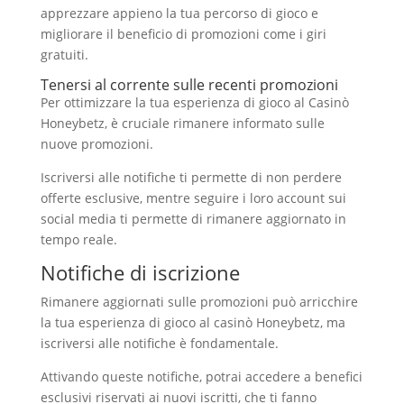
apprezzare appieno la tua percorso di gioco e
migliorare il beneficio di promozioni come i giri
gratuiti.
Tenersi al corrente sulle recenti promozioni
Per ottimizzare la tua esperienza di gioco al Casinò
Honeybetz, è cruciale rimanere informato sulle
nuove promozioni.
Iscriversi alle notifiche ti permette di non perdere
offerte esclusive, mentre seguire i loro account sui
social media ti permette di rimanere aggiornato in
tempo reale.
Notifiche di iscrizione
Rimanere aggiornati sulle promozioni può arricchire
la tua esperienza di gioco al casinò Honeybetz, ma
iscriversi alle notifiche è fondamentale.
Attivando queste notifiche, potrai accedere a benefici
esclusivi riservati ai nuovi iscritti, che ti fanno