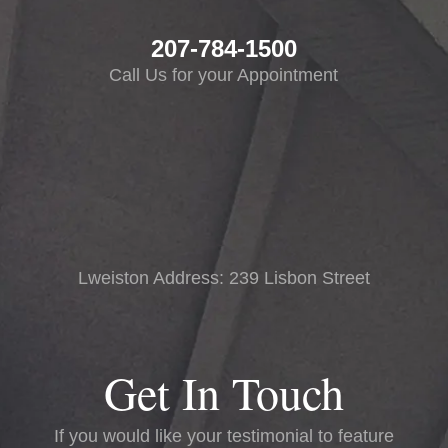
207-784-1500
Call Us for your Appointment
Lweiston Address: 239 Lisbon Street
Get In Touch
If you would like your testimonial to feature