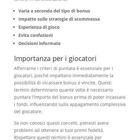
Varia a seconda del tipo di bonus
Impatto sulle strategie di scommessa
Esperienza di gioco
Evita confusioni
Decisioni informate
Importanza per i giocatori
Afferrarne i criteri di puntata è essenziale per i
giocatori, poiché impattano immediatamente la
possibilità di incassare bonus e vincite. Questi
termini determinano quante volte è necessario
puntare l’importo del bonus prima di poter incassare
i fondi, influenzando sulla appagamento complessiva
del giocatore.
Se non conosci questi concetti, potresti avere
problemi ad ottenere ai tuoi premi fedeltà.
Rispettare questi termini è essenziale per