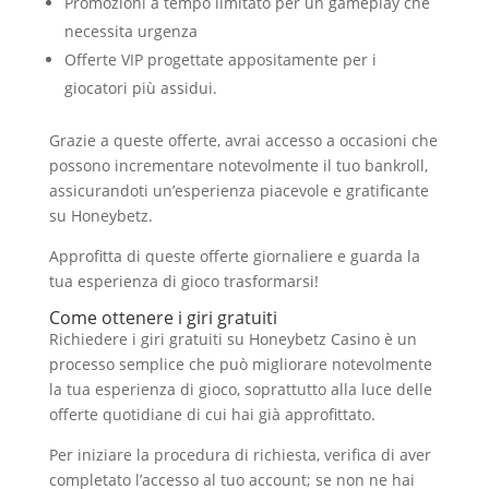
Promozioni a tempo limitato per un gameplay che
necessita urgenza
Offerte VIP progettate appositamente per i
giocatori più assidui.
Grazie a queste offerte, avrai accesso a occasioni che
possono incrementare notevolmente il tuo bankroll,
assicurandoti un’esperienza piacevole e gratificante
su Honeybetz.
Approfitta di queste offerte giornaliere e guarda la
tua esperienza di gioco trasformarsi!
Come ottenere i giri gratuiti
Richiedere i giri gratuiti su Honeybetz Casino è un
processo semplice che può migliorare notevolmente
la tua esperienza di gioco, soprattutto alla luce delle
offerte quotidiane di cui hai già approfittato.
Per iniziare la procedura di richiesta, verifica di aver
completato l’accesso al tuo account; se non ne hai