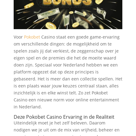
Voor
Pokobet
Casino staat een goede game-ervaring
om verschillende dingen: de mogelijkheid om te
spelen zoals jij dat verkiest, de zeggenschap over je
eigen spel en de premies die het de moeite waard
doen zijn. Speciaal voor Nederland hebben we een
platform opgezet dat op deze principes is
gebaseerd. Het is meer dan een collectie spellen. Het
is een plaats waar jouw keuzes centraal staan, alles
inzichtelijk is en elke winst telt. Zo zet Pokobet
Casino een nieuwe norm voor online entertainment
in Nederland.
Deze Pokobet Casino Ervaring in de Realiteit
Uiteindelijk moet je het zelf beleven. Daarom
nodigen we je uit om de mix van vrijheid, beheer en