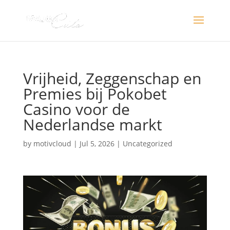
Vrijheid, Zeggenschap en
Premies bij Pokobet
Casino voor de
Nederlandse markt
by
motivcloud
|
Jul 5, 2026
|
Uncategorized