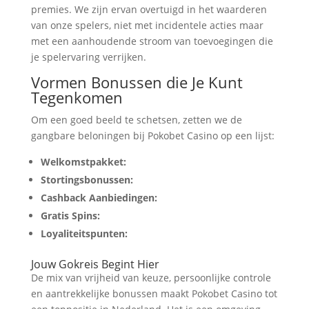
premies. We zijn ervan overtuigd in het waarderen
van onze spelers, niet met incidentele acties maar
met een aanhoudende stroom van toevoegingen die
je spelervaring verrijken.
Vormen Bonussen die Je Kunt
Tegenkomen
Om een goed beeld te schetsen, zetten we de
gangbare beloningen bij Pokobet Casino op een lijst:
Welkomstpakket:
Stortingsbonussen:
Cashback Aanbiedingen:
Gratis Spins:
Loyaliteitspunten:
Jouw Gokreis Begint Hier
De mix van vrijheid van keuze, persoonlijke controle
en aantrekkelijke bonussen maakt Pokobet Casino tot