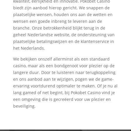
kwaliteit, eerlijkheid en innovatie. Pokobet Casino
biedt zijn aanbod hierop gericht. We snappen de
plaatselijke wensen, houden ons aan de wetten en
wensen een goede inbreng te leveren aan de
branche. Onze betrokkenheid blijkt terug in de
geheel Nederlandse website, de ondersteuning van
plaatselijke betalingswijzen en de klantenservice in
het Nederlands.
We bekijken onszelf allerminst als een standaard
casino, maar als een bondgenoot voor plezier op de
langere duur. Door te luisteren naar terugkoppeling
en ons aanbod aan te wijzigen, pogen we de game-
ervaring voortdurend optimaler te maken. Of je nu al
lang gamed of net begint, bij Pokobet Casino vind je
een omgeving die is gecreëerd voor uw plezier en
beveiliging.