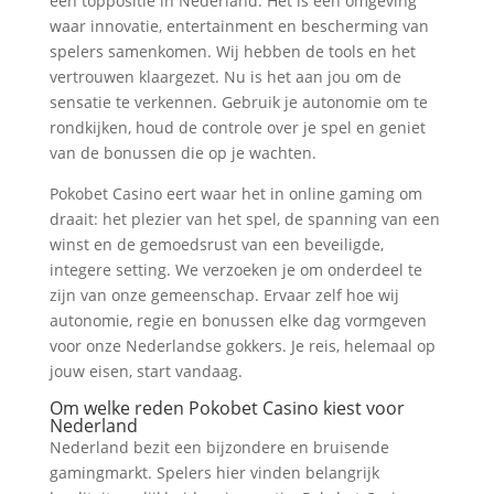
een toppositie in Nederland. Het is een omgeving
waar innovatie, entertainment en bescherming van
spelers samenkomen. Wij hebben de tools en het
vertrouwen klaargezet. Nu is het aan jou om de
sensatie te verkennen. Gebruik je autonomie om te
rondkijken, houd de controle over je spel en geniet
van de bonussen die op je wachten.
Pokobet Casino eert waar het in online gaming om
draait: het plezier van het spel, de spanning van een
winst en de gemoedsrust van een beveiligde,
integere setting. We verzoeken je om onderdeel te
zijn van onze gemeenschap. Ervaar zelf hoe wij
autonomie, regie en bonussen elke dag vormgeven
voor onze Nederlandse gokkers. Je reis, helemaal op
jouw eisen, start vandaag.
Om welke reden Pokobet Casino kiest voor
Nederland
Nederland bezit een bijzondere en bruisende
gamingmarkt. Spelers hier vinden belangrijk