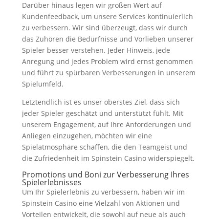
Darüber hinaus legen wir großen Wert auf
Kundenfeedback, um unsere Services kontinuierlich
zu verbessern. Wir sind überzeugt, dass wir durch
das Zuhören die Bedürfnisse und Vorlieben unserer
Spieler besser verstehen. Jeder Hinweis, jede
Anregung und jedes Problem wird ernst genommen
und führt zu spürbaren Verbesserungen in unserem
Spielumfeld.
Letztendlich ist es unser oberstes Ziel, dass sich
jeder Spieler geschätzt und unterstützt fühlt. Mit
unserem Engagement, auf Ihre Anforderungen und
Anliegen einzugehen, möchten wir eine
Spielatmosphäre schaffen, die den Teamgeist und
die Zufriedenheit im Spinstein Casino widerspiegelt.
Promotions und Boni zur Verbesserung Ihres
Spielerlebnisses
Um Ihr Spielerlebnis zu verbessern, haben wir im
Spinstein Casino eine Vielzahl von Aktionen und
Vorteilen entwickelt, die sowohl auf neue als auch