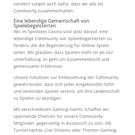
sondern sorgen auch dafür, dass wir alle als
Community zusammenhalten.
Eine lebendige Gemeinschaft von
Spielebegeisterten
Wir im Spinstein Casino sind stolz darauf, eine
lebendige Community von Spielebegeisterten zu
fördern, die die Begeisterung für Online-Spiele
teilen. Wir glauben, dass Spielen mehr ist als nur
Unterhaltung; es geht um Zusammenkunft und
gemeinsame Erlebnisse.
Unsere Initiativen zur Einbeziehung der Community
gewährleisten, dass sich jeder eingebunden fühlt
und verbinden Spieler vereint, um ihre Leidenschaft
zu Spielen zu würdigen.
Mit verschiedenen Gaming-Events schaffen wir
spannende Chancen für unsere Community-
Mitglieder, gegenseitig in Austausch zu sein. Ob
Turniernächte, Live-Streams oder Themen-Gaming-