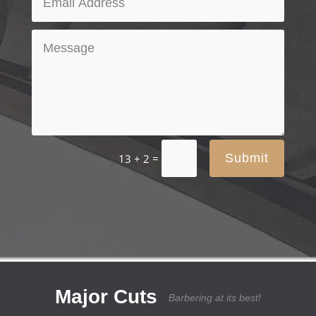
=
Submit
13 + 2
Major Cuts
Barbering at its best!