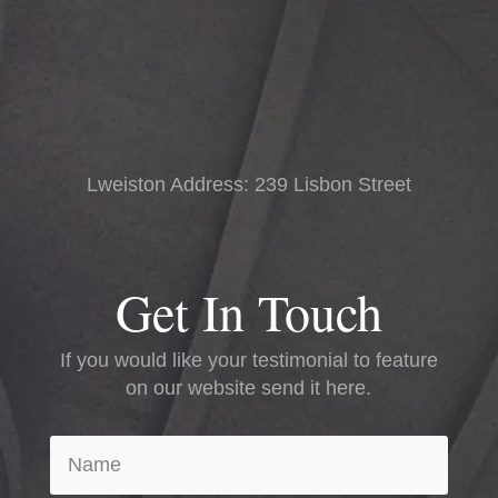
Lweiston Address: 239 Lisbon Street
Get In Touch
If you would like your testimonial to feature
on our website send it here.