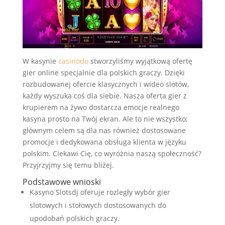
W kasynie
casinodo
stworzyliśmy wyjątkową ofertę
gier online specjalnie dla polskich graczy. Dzięki
rozbudowanej ofercie klasycznych i wideo slotów,
każdy wyszuka coś dla siebie. Nasza oferta gier z
krupierem na żywo dostarcza emocje realnego
kasyna prosto na Twój ekran. Ale to nie wszystko;
głównym celem są dla nas również dostosowane
promocje i dedykowana obsługa klienta w języku
polskim. Ciekawi Cię, co wyróżnia naszą społeczność?
Przyjrzyjmy się temu bliżej.
Podstawowe wnioski
Kasyno Slotsdj oferuje rozległy wybór gier
slotowych i stołowych dostosowanych do
upodobań polskich graczy.