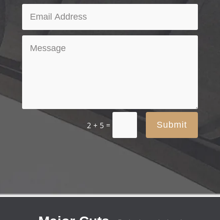
=
Submit
2 + 5