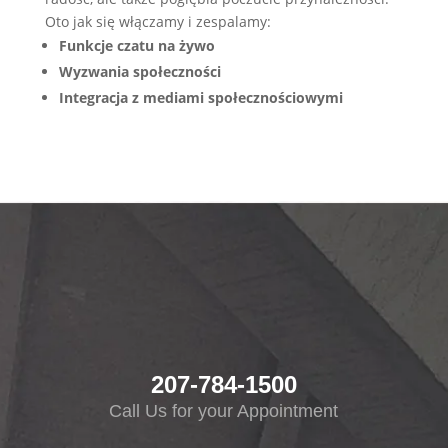
Oto jak się włączamy i zespalamy:
Funkcje czatu na żywo
Wyzwania społeczności
Integracja z mediami społecznościowymi
207-784-1500
Call Us for your Appointment