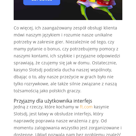
Co więcej, ich zaangażowany zespół obsługi klienta
mówi naszym językiem i rozumie nasze unikalne
potrzeby w zakresie gier. Niezależnie od tego, czy
mamy pytanie o bonus, czy potrzebujemy pomocy z
naszymi kontami, ich szybkie i przyjazne odpowiedzi
sprawiają, że czujemy się jak w domu. Ostatecznie,
kasyno Slotsdj podziela ducha naszej wspólnoty,
dbając o to, aby nasze przeżycie w grach było nie
tylko rozrywkowe, ale także silnie związane z naszą
tożsamością jako polskich graczy.
Przyjazny dla użytkownika interfejs
Jedną z rzeczy, które kochamy w
ft.com
kasynie
Slotsdj, jest łatwy w obsłudze interfejs, który
naprawdę poprawia nasze wrażenia z gry. Od
momentu zalogowania wszystko jest zorganizowane i
dostępne. Układ pozwala nam bez problemu znaleźć