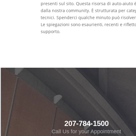
presenti sul sito. Questa risorsa di auto-aiut
dalla nostra community. È strutturata per categ
tecnici. Spenderci qualche minuto può risolver
Le spiegazioni sono esaurienti, recenti e riflett
supporto.
207-784-1500
Call Us for your Appointment