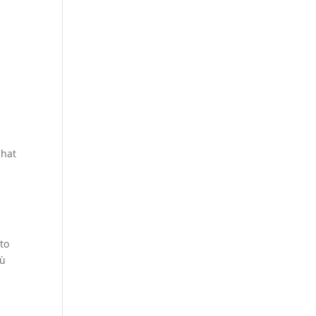
chat
ito
iù