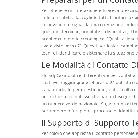
Per ottenere un’interazione efficace, a presci
indispensabile. Raccogliete tutte le informazioni
inconveniente riguarda una operazione, individ
questioni tecniche, annotate il dispositivo, il b
problema in modo cronologico: “Quale azione 
avete visto invece?”. Questi particolari cambia
team di identificare e sistemare la situazione
Le Modalità di Contatto Di
Slotsdj Casino offre differenti vie per contatta
chat live, raggiungibile 24 ore su 24 dal sito o
italiano, ideale per questioni urgenti. In alter
per richieste complesse che hanno bisogno di d
un numero verde nazionale. Suggeriamo di tene
per rendere più rapido il processo di identifi
Il Supporto di Supporto T
Per coloro che apprezza il contatto personale 