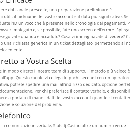
ndere dal canale prescelto, una preparazione preliminare è
 utili: il nickname del vostro account è il dato più significativo. Se 
uate l’ID univoco che è presente nello cronologia dei pagamenti. P
rowser impiegato e, se possibile, fate uno screen dell’errore. Spiegat
eseguivate quando è accaduto? Cosa vi immaginavate di vedere? C
no una richiesta generica in un ticket dettagliato, permettendo al n
 velocemente.
retto a Vostra Scelta
re in modo diretto il nostro team di supporto. Il metodo più veloce è
 dall’app. Questo canale vi collega in pochi secondi con un operatore
nativa, potrete spedire una mail all’indirizzo dedicato, opzione perfe
ocumentazione. Per chi preferisce il contatto verbale, è disponibi
re a portata di mano i dati del vostro account quando ci contatter
cazione e soluzione del problema.
elefonico
e la comunicazione verbale, Slotsdj Casino offre un numero verde