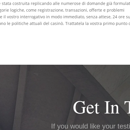
o è stata costruita replicando alle numerose di domande già formula
orie logiche, come registrazione, transazioni, offerte e problemi
e il vostro interrogativo in modo immediato, senza attese, 24 ore su
ono le politiche attuali del casinò. Trattatela la vostra primo punto 
Get In 
If you would like your test