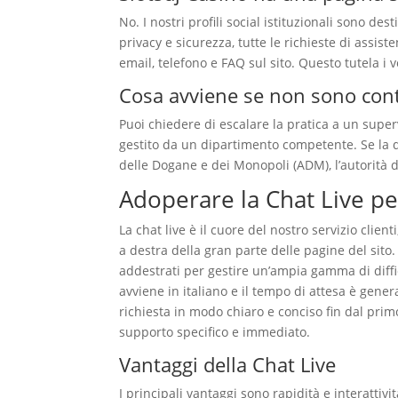
No. I nostri profili social istituzionali sono de
privacy e sicurezza, tutte le richieste di assist
email, telefono e FAQ sul sito. Questo tutela i v
Cosa avviene se non sono cont
Puoi chiedere di escalare la pratica a un super
gestito da un dipartimento competente. Se la qu
delle Dogane e dei Monopoli (ADM), l’autorità d
Adoperare la Chat Live p
La chat live è il cuore del nostro servizio clien
a destra della gran parte delle pagine del sito.
addestrati per gestire un’ampia gamma di diffi
avviene in italiano e il tempo di attesa è gener
richiesta in modo chiaro e conciso fin dal pr
supporto specifico e immediato.
Vantaggi della Chat Live
I principali vantaggi sono rapidità e interattivi