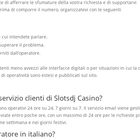
nte di afferrare le sfumature della vostra richiesta e di supportarvi
ima di comporre il numero, organizzatevi con le seguenti
i cui intendete parlare.
superare il problema.
rniti dall’operatore.
enti meno avvezzi alle interfacce digitali o per situazioni in cui la 
i operatività sono estesi e pubblicati sul sito.
ervizio clienti di Slotsdj Casino?
sono operativi 24 ore su 24, 7 giorni su 7. Il servizio email viene gest
viate entro poche ore, con un massimo di 24 ore per le richieste p
e settimana e nei giorni festivi.
atore in italiano?