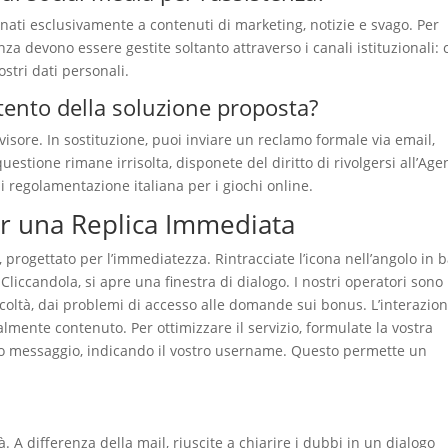
stinati esclusivamente a contenuti di marketing, notizie e svago. Per
enza devono essere gestite soltanto attraverso i canali istituzionali: 
ostri dati personali.
ento della soluzione proposta?
visore. In sostituzione, puoi inviare un reclamo formale via email,
estione rimane irrisolta, disponete del diritto di rivolgersi all’Ag
i regolamentazione italiana per i giochi online.
er una Replica Immediata
ti, progettato per l’immediatezza. Rintracciate l’icona nell’angolo in 
 Cliccandola, si apre una finestra di dialogo. I nostri operatori sono
coltà, dai problemi di accesso alle domande sui bonus. L’interazio
almente contenuto. Per ottimizzare il servizio, formulate la vostra
imo messaggio, indicando il vostro username. Questo permette un
tà. A differenza della mail, riuscite a chiarire i dubbi in un dialogo