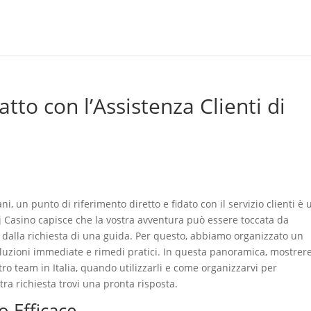
tto con l’Assistenza Clienti di
, un punto di riferimento diretto e fidato con il servizio clienti è 
dj Casino capisce che la vostra avventura può essere toccata da
dalla richiesta di una guida. Per questo, abbiamo organizzato un
oluzioni immediate e rimedi pratici. In questa panoramica, mostre
stro team in Italia, quando utilizzarli e come organizzarvi per
tra richiesta trovi una pronta risposta.
o Efficace