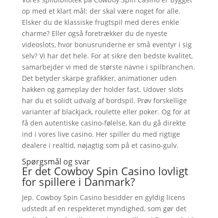
op med et klart mål: der skal være noget for alle.
Elsker du de klassiske frugtspil med deres enkle
charme? Eller også foretrækker du de nyeste
videoslots, hvor bonusrunderne er små eventyr i sig
selv? Vi har det hele. For at sikre den bedste kvalitet,
samarbejder vi med de største navne i spilbranchen.
Det betyder skarpe grafikker, animationer uden
hakken og gameplay der holder fast. Udover slots
har du et solidt udvalg af bordspil. Prøv forskellige
varianter af blackjack, roulette eller poker. Og for at
få den autentiske casino-følelse, kan du gå direkte
ind i vores live casino. Her spiller du med rigtige
dealere i realtid, nøjagtig som på et casino-gulv.
Spørgsmål og svar
Er det Cowboy Spin Casino lovligt
for spillere i Danmark?
Jep. Cowboy Spin Casino besidder en gyldig licens
udstedt af en respekteret myndighed, som gør det