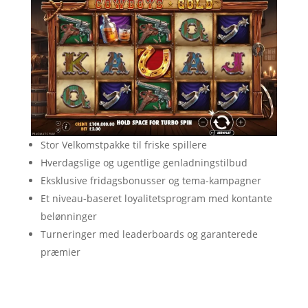
Stor Velkomstpakke til friske spillere
Hverdagslige og ugentlige genladningstilbud
Eksklusive fridagsbonusser og tema-kampagner
Et niveau-baseret loyalitetsprogram med kontante
belønninger
Turneringer med leaderboards og garanterede
præmier