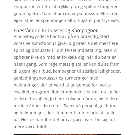
knapperne er lette at trykke på, og spilene fungerer
gnidningsfrit. Uanset om du er på bussen eller i din
egen stue, er spændingen altid højst et par tryk væk.
Enestående Bonusser og Kampagner
Alle nybegyndere har krav på en ordentlig start.
Vores velkomstbonus giver dig præcis det med flere
spins og bonusser til din første indbetaling. Men vi
ophører ikke op med at forkæle dig, når du bare er
nået i gang. Som regelmæssig spiller kan du se frem
til ugentlige tilbud, kampagner til særlige lejligheder,
genladningsbonusser og turneringer med
belønninger, der er værd at at kæmpe for. Vores
loyalitetsprogram tildeler dig point for det, du spiller.
Jo flere du spiller, jo bedre niveau når du, og jo flere
fordele åbner du op for. Tænk på personlige tilbud
og belønninger, der stemmer til din måde at spille
på. Hos os handler det om at gøre hvert besøg lidt
mere værdifuldt.