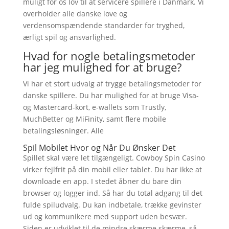
muligt for os lov til at servicere spillere i Danmark. Vi
overholder alle danske love og
verdensomspændende standarder for tryghed,
ærligt spil og ansvarlighed.
Hvad for nogle betalingsmetoder
har jeg mulighed for at bruge?
Vi har et stort udvalg af trygge betalingsmetoder for
danske spillere. Du har mulighed for at bruge Visa-
og Mastercard-kort, e-wallets som Trustly,
MuchBetter og MiFinity, samt flere mobile
betalingsløsninger. Alle
Spil Mobilet Hvor og Når Du Ønsker Det
Spillet skal være let tilgængeligt. Cowboy Spin Casino
virker fejlfrit på din mobil eller tablet. Du har ikke at
downloade en app. I stedet åbner du bare din
browser og logger ind. Så har du total adgang til det
fulde spiludvalg. Du kan indbetale, trække gevinster
ud og kommunikere med support uden besvær.
Siden er udviklet til de mindre skærme skærme, så