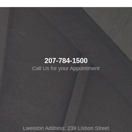
207-784-1500
Call Us for your Appointment
Lweiston Address: 239 Lisbon Street