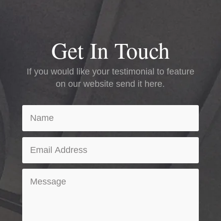
Get In Touch
If you would like your testimonial to feature
on our website send it here.