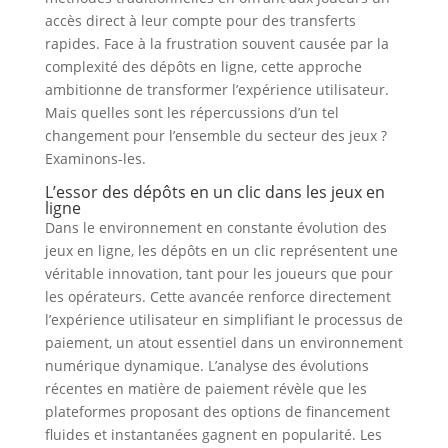
accès direct à leur compte pour des transferts
rapides. Face à la frustration souvent causée par la
complexité des dépôts en ligne, cette approche
ambitionne de transformer l’expérience utilisateur.
Mais quelles sont les répercussions d’un tel
changement pour l’ensemble du secteur des jeux ?
Examinons-les.
L’essor des dépôts en un clic dans les jeux en
ligne
Dans le environnement en constante évolution des
jeux en ligne, les dépôts en un clic représentent une
véritable innovation, tant pour les joueurs que pour
les opérateurs. Cette avancée renforce directement
l’expérience utilisateur en simplifiant le processus de
paiement, un atout essentiel dans un environnement
numérique dynamique. L’analyse des évolutions
récentes en matière de paiement révèle que les
plateformes proposant des options de financement
fluides et instantanées gagnent en popularité. Les