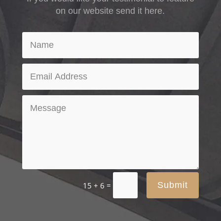
on our website send it here.
=
Submit
15 + 6