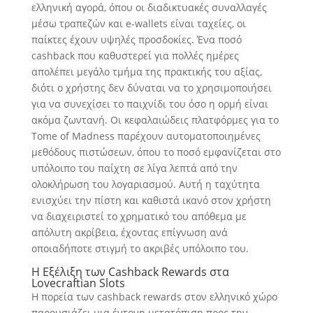
ελληνική αγορά, όπου οι διαδικτυακές συναλλαγές
μέσω τραπεζών και e-wallets είναι ταχείες, οι
παίκτες έχουν υψηλές προσδοκίες. Ένα ποσό
cashback που καθυστερεί για πολλές ημέρες
απολέπει μεγάλο τμήμα της πρακτικής του αξίας,
διότι ο χρήστης δεν δύναται να το χρησιμοποιήσει
για να συνεχίσει το παιχνίδι του όσο η ορμή είναι
ακόμα ζωντανή. Οι κεφαλαιώδεις πλατφόρμες για το
Tome of Madness παρέχουν αυτοματοποιημένες
μεθόδους πιστώσεων, όπου το ποσό εμφανίζεται στο
υπόλοιπο του παίχτη σε λίγα λεπτά από την
ολοκλήρωση του λογαριασμού. Αυτή η ταχύτητα
ενισχύει την πίστη και καθιστά ικανό στον χρήστη
να διαχειριστεί το χρηματικό του απόθεμα με
απόλυτη ακρίβεια, έχοντας επίγνωση ανά
οποιαδήποτε στιγμή το ακριβές υπόλοιπο του.
Η Εξέλιξη των Cashback Rewards στα
Lovecraftian Slots
Η πορεία των cashback rewards στον ελληνικό χώρο
παρουσιάζει μια έντονη μετατόπιση προς την