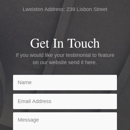
Lweiston Address: 239 Lisbon Street
Get In Touch
If you would like your testimonial to feature
on our website send it here.