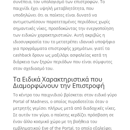
συνέπεια, τον υπολογισμό των επιστροφών. Το
παιχνίδι έχει υψηλή μεταβλητότητα, που
υποδηλώνει ότι οι παίκτες είναι δυνατό να
αντιμετωπίσουν παρατεταμένες περιόδους χωρίς
σημαντικές νίκες, προσδοκώντας την ενεργοποίηση
των ειδικών χαρακτηριστικών. Αυτή ακριβώς η
ιδιοσυγκρασία του το μετατρέπει ιδανικό υποψήφιο
για προγράμματα επιστροφής χρημάτων, γιατί τα
cashback δρουν ως μαξιλάρι ασφαλείας κατά τη
διάρκεια των ξηρών περιόδων που είναι σύμφυτες
στον σχεδιασμό του.
Τα Ειδικά Χαρακτηριστικά που
Διαμορφώνουν την Επιστροφή
Το κέντρο του παιχνιδιού βρίσκεται στον ειδικό γύρο
Portal of Madness, ο οποίος πυροδοτείται όταν ο
μετρητής γεμίσει πλήρως μετά από διαδοχικές νίκες.
Σε αυτόν τον γύρο, ο παίκτης κερδίζει πρόσβαση σε
έναν άλλο κοσμικό χώρο με τη βοήθεια του
εμβληματικού Eye of the Portal, το οποίο εξαλείφει