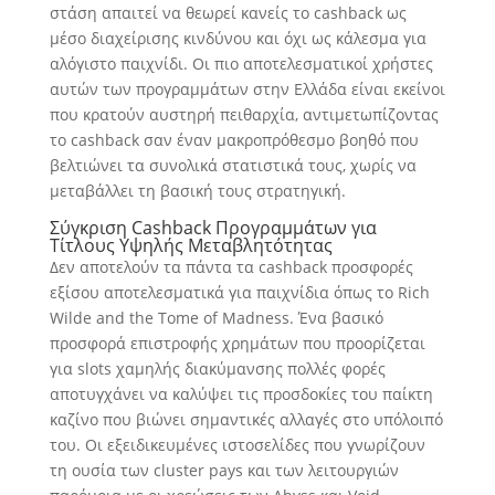
στάση απαιτεί να θεωρεί κανείς το cashback ως
μέσο διαχείρισης κινδύνου και όχι ως κάλεσμα για
αλόγιστο παιχνίδι. Οι πιο αποτελεσματικοί χρήστες
αυτών των προγραμμάτων στην Ελλάδα είναι εκείνοι
που κρατούν αυστηρή πειθαρχία, αντιμετωπίζοντας
το cashback σαν έναν μακροπρόθεσμο βοηθό που
βελτιώνει τα συνολικά στατιστικά τους, χωρίς να
μεταβάλλει τη βασική τους στρατηγική.
Σύγκριση Cashback Προγραμμάτων για
Τίτλους Υψηλής Μεταβλητότητας
Δεν αποτελούν τα πάντα τα cashback προσφορές
εξίσου αποτελεσματικά για παιχνίδια όπως το Rich
Wilde and the Tome of Madness. Ένα βασικό
προσφορά επιστροφής χρημάτων που προορίζεται
για slots χαμηλής διακύμανσης πολλές φορές
αποτυγχάνει να καλύψει τις προσδοκίες του παίκτη
καζίνο που βιώνει σημαντικές αλλαγές στο υπόλοιπό
του. Οι εξειδικευμένες ιστοσελίδες που γνωρίζουν
τη ουσία των cluster pays και των λειτουργιών