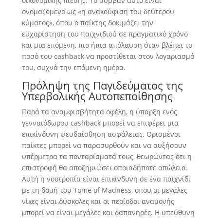
οικονομικής πίεσης. Το συμβάν αυτό είναι
ονομαζόμενο ως «η ανακούφιση του δεύτερου
κύματος», όπου ο παίκτης δοκιμάζει την
ευχαρίστηση του παιχνιδιού σε πραγματικό χρόνο
και μια επόμενη, πιο ήπια απόλαυση όταν βλέπει το
ποσό του cashback να προστίθεται στον λογαριασμό
του, συχνά την επόμενη ημέρα.
Πρόληψη της Παγιδεύματος της
Υπερβολικής Αυτοπεποίθησης
Παρά τα αναμφισβήτητα οφέλη, η ύπαρξη ενός
γενναιόδωρου cashback μπορεί να επιφέρει μια
επικίνδυνη ψευδαίσθηση ασφάλειας. Ορισμένοι
παίκτες μπορεί να παρασυρθούν και να αυξήσουν
υπέρμετρα τα πονταρίσματά τους, θεωρώντας ότι η
επιστροφή θα αποζημιώσει οποιαδήποτε απώλεια.
Αυτή η νοοτροπία είναι επικίνδυνη σε ένα παιχνίδι
με τη δομή του Tome of Madness, όπου οι μεγάλες
νίκες είναι δύσκολες και οι περίοδοι αναμονής
μπορεί να είναι μεγάλες και δαπανηρές. Η υπεύθυνη