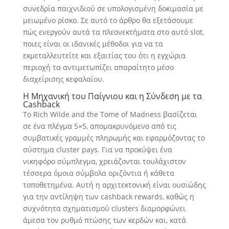
συνεδρία παιχνιδιού σε υπολογισμένη δοκιμασία με
μειωμένο ρίσκο. Σε αυτό το άρθρο θα εξετάσουμε
πώς ενεργούν αυτά τα πλεονεκτήματα στο αυτό slot,
ποιες είναι οι ιδανικές μέθοδοι για να τα
εκμεταλλευτείτε και εξαιτίας του ότι η εγχώρια
περιοχή τα αντιμετωπίζει απαραίτητο μέσο
διαχείρισης κεφαλαίου.
Η Μηχανική του Παίγνιου και η Σύνδεση με τα
Cashback
Το Rich Wilde and the Tome of Madness βασίζεται
σε ένα πλέγμα 5×5, απομακρυνόμενο από τις
συμβατικές γραμμές πληρωμής και εφαρμόζοντας το
σύστημα cluster pays. Για να προκύψει ένα
νικηφόρο σύμπλεγμα, χρειάζονται τουλάχιστον
τέσσερα όμοια σύμβολα οριζόντια ή κάθετα
τοποθετημένα. Αυτή η αρχιτεκτονική είναι ουσιώδης
για την αντίληψη των cashback rewards, καθώς η
συχνότητα σχηματισμού clusters διαμορφώνει
άμεσα τον ρυθμό πτώσης των κερδών και, κατά