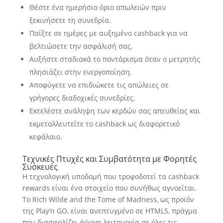
Θέστε ένα ημερήσιο όριο απωλειών πριν
ξεκινήσετε τη συνεδρία.
Παίξτε σε ημέρες με αυξημένο cashback για να
βελτιώσετε την ασφάλισή σας.
Αυξήστε σταδιακά το ποντάρισμα όταν ο μετρητής
πλησιάζει στην ενεργοποίηση.
Αποφύγετε να επιδιώκετε τις απώλειες σε
γρήγορες διαδοχικές συνεδρίες.
Εκτελέστε ανάληψη των κερδών σας απευθείας και
εκμεταλλευτείτε το cashback ως διαφορετικό
κεφάλαιο.
Τεχνικές Πτυχές και Συμβατότητα με Φορητές
Συσκευές
Η τεχνολογική υποδομή που τροφοδοτεί τα cashback
rewards είναι ένα στοιχείο που συνήθως αγνοείται.
Το Rich Wilde and the Tome of Madness, ως προϊόν
της Play’n GO, είναι ανεπτυγμένο σε HTML5, πράγμα
που διασφαλίζει άψογη λειτουργία σε όλες τις