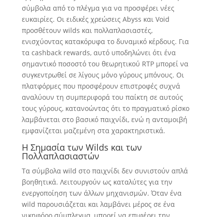
σύμβολα από το πλέγμα για να προσφέρει νέες
ευκαιρίες. Οι ειδικές χρεώσεις Abyss και Void
προσθέτουν wilds και πολλαπλασιαστές,
ενισχύοντας κατακόρυφα το δυναμικό κέρδους. Για
τα cashback rewards, αυτό υποδηλώνει ότι ένα
σημαντικό ποσοστό του θεωρητικού RTP μπορεί να
συγκεντρωθεί σε λίγους μόνο γύρους μπόνους. Οι
πλατφόρμες που προσφέρουν επιστροφές συχνά
αναλύουν τη συμπεριφορά του παίκτη σε αυτούς
τους γύρους, κατανοώντας ότι το πραγματικό ρίσκο
λαμβάνεται στο βασικό παιχνίδι, ενώ η ανταμοιβή
εμφανίζεται μαζεμένη στα χαρακτηριστικά.
Η Σημασία των Wilds και των
Πολλαπλασιαστών
Τα σύμβολα wild στο παιχνίδι δεν συνιστούν απλά
βοηθητικά. Λειτουργούν ως καταλύτες για την
ενεργοποίηση των άλλων μηχανισμών. Όταν ένα
wild παρουσιάζεται και λαμβάνει μέρος σε ένα
νικηφόρο σύμπλεγμα, μπορεί να επιφέρει την