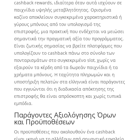
cashback rewards, ιδιαίτερα όταν αυτά ισχύουν σε
παιχνίδια υψηλής μεταβλητότητας. Ορισμένα
καζίνο αποκλείουν συγκεκριμένα χαρακτηριστικά ή
γύρους μπόνους από τον υπολογισμό της
επιστροφής, μια πρακτική που ενδέχεται να μειώσει
σημαντικά την πραγματική αξία του προγράμματος.
Είναι ζωτικής σημασίας να βρείτε πλατφόρμες που
υπολογίζουν το cashback πάνω στο σύνολο των
πονταρισμάτων στο συγκεκριμένο slot, χωρίς να
εξαιρούν τα κέρδη από τα δωρεάν παιχνίδια ή τα
χρήματα μπόνους. Η ταχύτητα πληρωμών και η
υποστήριξη πελατών στα ελληνικά είναι παράγοντες
που εγγυώνται ότι η διαδικασία απόκτησης της
επιστροφής θα είναι απρόσκοπτη και χωρίς τυπικά
εμπόδια.
Παράγοντες Αξιολόγησης Όρων
και Προϋποθέσεων
Οι προϋποθέσεις που ακολουθούν ένα cashback
είναι ικανά να το αλλάξουν από σημαντικό εργαλείο