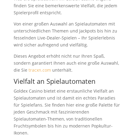
finden Sie eine bemerkenswerte Vielfalt, die jedem
Spielerprofil entspricht.
Von einer großen Auswahl an Spielautomaten mit
unterschiedlichen Themen und Jackpots bis hin zu
fesselnden Live-Dealer-Spielen – Ihr Spielerlebnis
wird sicher aufregend und vielfältig.
Dieses Angebot erhöht nicht nur Ihren Spaß,
sondern garantiert Ihnen auch eine große Auswahl,
die Sie
tracxn.com
unterhält.
Vielfalt an Spielautomaten
Goldex Casino bietet eine erstaunliche Vielfalt an
Spielautomaten und ist damit ein echtes Paradies
für Spielefans. Sie finden hier eine große Palette für
jeden Geschmack mit faszinierenden
Spielautomaten-Themen, von traditionellen
Fruchtsymbolen bis hin zu modernen Popkultur-
Ikonen.