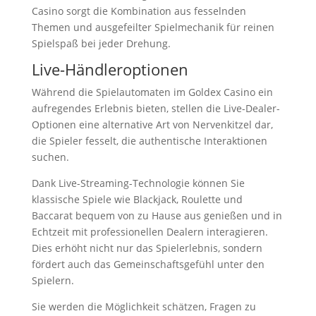
Casino sorgt die Kombination aus fesselnden
Themen und ausgefeilter Spielmechanik für reinen
Spielspaß bei jeder Drehung.
Live-Händleroptionen
Während die Spielautomaten im Goldex Casino ein
aufregendes Erlebnis bieten, stellen die Live-Dealer-
Optionen eine alternative Art von Nervenkitzel dar,
die Spieler fesselt, die authentische Interaktionen
suchen.
Dank Live-Streaming-Technologie können Sie
klassische Spiele wie Blackjack, Roulette und
Baccarat bequem von zu Hause aus genießen und in
Echtzeit mit professionellen Dealern interagieren.
Dies erhöht nicht nur das Spielerlebnis, sondern
fördert auch das Gemeinschaftsgefühl unter den
Spielern.
Sie werden die Möglichkeit schätzen, Fragen zu