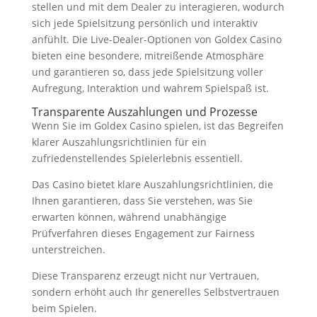
stellen und mit dem Dealer zu interagieren, wodurch
sich jede Spielsitzung persönlich und interaktiv
anfühlt. Die Live-Dealer-Optionen von Goldex Casino
bieten eine besondere, mitreißende Atmosphäre
und garantieren so, dass jede Spielsitzung voller
Aufregung, Interaktion und wahrem Spielspaß ist.
Transparente Auszahlungen und Prozesse
Wenn Sie im Goldex Casino spielen, ist das Begreifen
klarer Auszahlungsrichtlinien für ein
zufriedenstellendes Spielerlebnis essentiell.
Das Casino bietet klare Auszahlungsrichtlinien, die
Ihnen garantieren, dass Sie verstehen, was Sie
erwarten können, während unabhängige
Prüfverfahren dieses Engagement zur Fairness
unterstreichen.
Diese Transparenz erzeugt nicht nur Vertrauen,
sondern erhöht auch Ihr generelles Selbstvertrauen
beim Spielen.