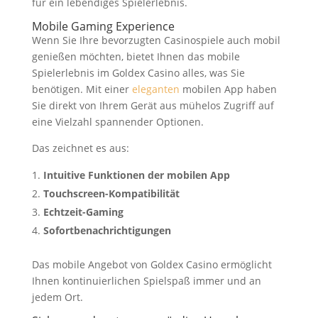
für ein lebendiges Spielerlebnis.
Mobile Gaming Experience
Wenn Sie Ihre bevorzugten Casinospiele auch mobil
genießen möchten, bietet Ihnen das mobile
Spielerlebnis im Goldex Casino alles, was Sie
benötigen. Mit einer
eleganten
mobilen App haben
Sie direkt von Ihrem Gerät aus mühelos Zugriff auf
eine Vielzahl spannender Optionen.
Das zeichnet es aus:
Intuitive Funktionen der mobilen App
Touchscreen-Kompatibilität
Echtzeit-Gaming
Sofortbenachrichtigungen
Das mobile Angebot von Goldex Casino ermöglicht
Ihnen kontinuierlichen Spielspaß immer und an
jedem Ort.