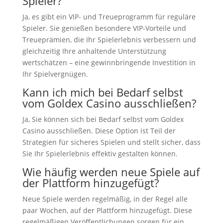
Spieler?
Ja, es gibt ein VIP- und Treueprogramm für reguläre
Spieler. Sie genießen besondere VIP-Vorteile und
Treueprämien, die Ihr Spielerlebnis verbessern und
gleichzeitig Ihre anhaltende Unterstützung
wertschätzen – eine gewinnbringende Investition in
Ihr Spielvergnügen.
Kann ich mich bei Bedarf selbst
vom Goldex Casino ausschließen?
Ja, Sie können sich bei Bedarf selbst vom Goldex
Casino ausschließen. Diese Option ist Teil der
Strategien für sicheres Spielen und stellt sicher, dass
Sie Ihr Spielerlebnis effektiv gestalten können.
Wie häufig werden neue Spiele auf
der Plattform hinzugefügt?
Neue Spiele werden regelmäßig, in der Regel alle
paar Wochen, auf der Plattform hinzugefügt. Diese
regelmäßigen Veröffentlichungen sorgen für ein