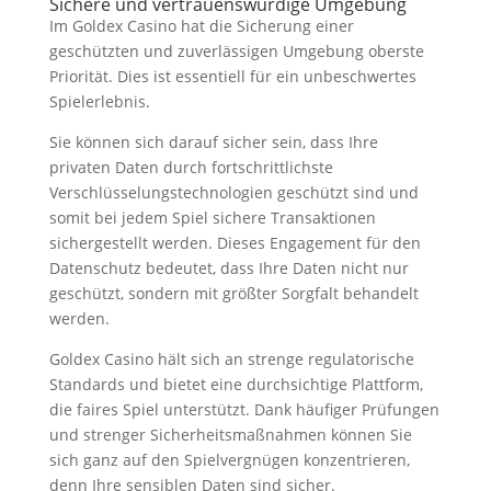
Sichere und vertrauenswürdige Umgebung
Im Goldex Casino hat die Sicherung einer
geschützten und zuverlässigen Umgebung oberste
Priorität. Dies ist essentiell für ein unbeschwertes
Spielerlebnis.
Sie können sich darauf sicher sein, dass Ihre
privaten Daten durch fortschrittlichste
Verschlüsselungstechnologien geschützt sind und
somit bei jedem Spiel sichere Transaktionen
sichergestellt werden. Dieses Engagement für den
Datenschutz bedeutet, dass Ihre Daten nicht nur
geschützt, sondern mit größter Sorgfalt behandelt
werden.
Goldex Casino hält sich an strenge regulatorische
Standards und bietet eine durchsichtige Plattform,
die faires Spiel unterstützt. Dank häufiger Prüfungen
und strenger Sicherheitsmaßnahmen können Sie
sich ganz auf den Spielvergnügen konzentrieren,
denn Ihre sensiblen Daten sind sicher.