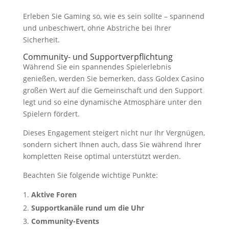
Erleben Sie Gaming so, wie es sein sollte – spannend
und unbeschwert, ohne Abstriche bei Ihrer
Sicherheit.
Community- und Supportverpflichtung
Während Sie ein spannendes Spielerlebnis
genießen, werden Sie bemerken, dass Goldex Casino
großen Wert auf die Gemeinschaft und den Support
legt und so eine dynamische Atmosphäre unter den
Spielern fördert.
Dieses Engagement steigert nicht nur Ihr Vergnügen,
sondern sichert Ihnen auch, dass Sie während Ihrer
kompletten Reise optimal unterstützt werden.
Beachten Sie folgende wichtige Punkte:
Aktive Foren
Supportkanäle rund um die Uhr
Community-Events