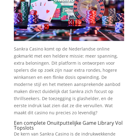
Sankra Casino komt op de Nederlandse online
gokmarkt met een heldere missie: meer spanning,
extra beloningen. Dit platform is ontworpen voor
spelers die op zoek zijn naar extra rondes, hogere
winkansen en een flinke dosis opwinding. De
moderne stijl en het meteen aansprekende aanbod
maken direct duidelijk dat Sankra zich focust op
thrillseekers. De toezegging is glashelder, en de
eerste indruk laat zien dat ze die vervullen. Wat
maakt dit casino nu precies zo levendig?
Een complete Onuitputtelijke Game Library Vol
Topslots
De kern van Sankra Casino is de indrukwekkende