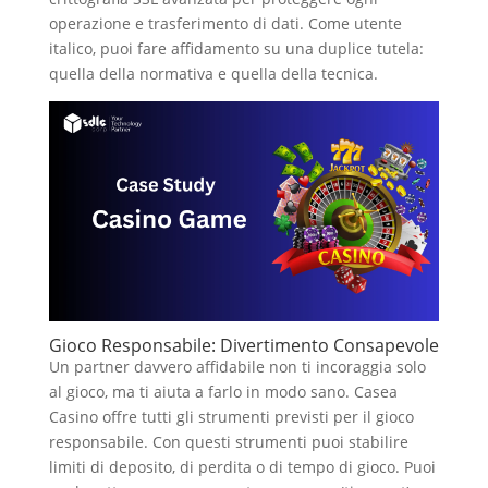
operazione e trasferimento di dati. Come utente
italico, puoi fare affidamento su una duplice tutela:
quella della normativa e quella della tecnica.
Gioco Responsabile: Divertimento Consapevole
Un partner davvero affidabile non ti incoraggia solo
al gioco, ma ti aiuta a farlo in modo sano. Casea
Casino offre tutti gli strumenti previsti per il gioco
responsabile. Con questi strumenti puoi stabilire
limiti di deposito, di perdita o di tempo di gioco. Puoi