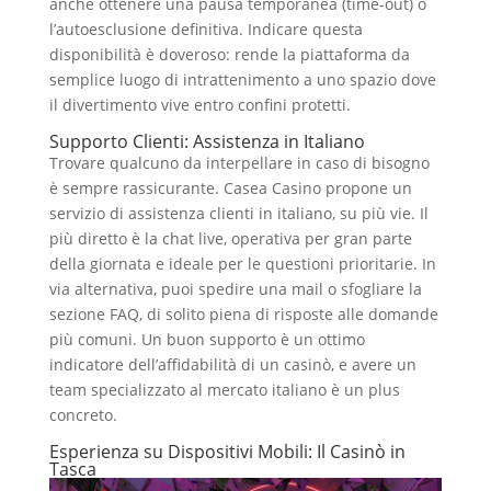
anche ottenere una pausa temporanea (time-out) o
l’autoesclusione definitiva. Indicare questa
disponibilità è doveroso: rende la piattaforma da
semplice luogo di intrattenimento a uno spazio dove
il divertimento vive entro confini protetti.
Supporto Clienti: Assistenza in Italiano
Trovare qualcuno da interpellare in caso di bisogno
è sempre rassicurante. Casea Casino propone un
servizio di assistenza clienti in italiano, su più vie. Il
più diretto è la chat live, operativa per gran parte
della giornata e ideale per le questioni prioritarie. In
via alternativa, puoi spedire una mail o sfogliare la
sezione FAQ, di solito piena di risposte alle domande
più comuni. Un buon supporto è un ottimo
indicatore dell’affidabilità di un casinò, e avere un
team specializzato al mercato italiano è un plus
concreto.
Esperienza su Dispositivi Mobili: Il Casinò in
Tasca