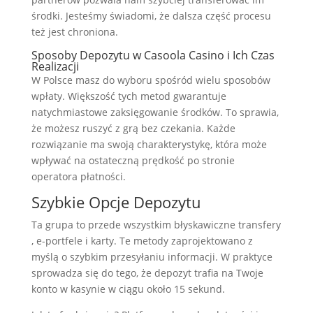
środki. Jesteśmy świadomi, że dalsza część procesu
też jest chroniona.
Sposoby Depozytu w Casoola Casino i Ich Czas
Realizacji
W Polsce masz do wyboru spośród wielu sposobów
wpłaty. Większość tych metod gwarantuje
natychmiastowe zaksięgowanie środków. To sprawia,
że możesz ruszyć z grą bez czekania. Każde
rozwiązanie ma swoją charakterystykę, która może
wpływać na ostateczną prędkość po stronie
operatora płatności.
Szybkie Opcje Depozytu
Ta grupa to przede wszystkim błyskawiczne transfery
, e-portfele i karty. Te metody zaprojektowano z
myślą o szybkim przesyłaniu informacji. W praktyce
sprowadza się do tego, że depozyt trafia na Twoje
konto w kasynie w ciągu około 15 sekund.