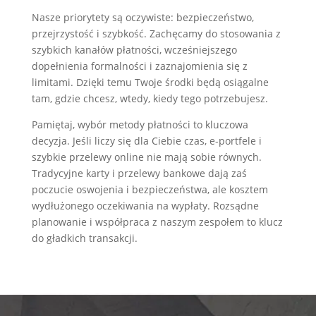
Nasze priorytety są oczywiste: bezpieczeństwo,
przejrzystość i szybkość. Zachęcamy do stosowania z
szybkich kanałów płatności, wcześniejszego
dopełnienia formalności i zaznajomienia się z
limitami. Dzięki temu Twoje środki będą osiągalne
tam, gdzie chcesz, wtedy, kiedy tego potrzebujesz.
Pamiętaj, wybór metody płatności to kluczowa
decyzja. Jeśli liczy się dla Ciebie czas, e-portfele i
szybkie przelewy online nie mają sobie równych.
Tradycyjne karty i przelewy bankowe dają zaś
poczucie oswojenia i bezpieczeństwa, ale kosztem
wydłużonego oczekiwania na wypłaty. Rozsądne
planowanie i współpraca z naszym zespołem to klucz
do gładkich transakcji.