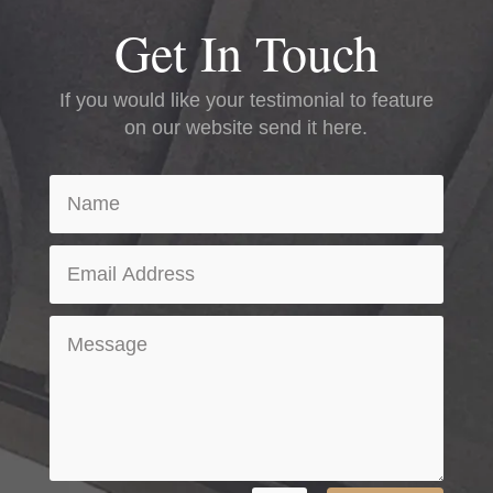
Get In Touch
If you would like your testimonial to feature
on our website send it here.