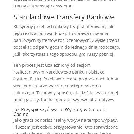
transakcją wewnątrz systemu.
Standardowe Transfery Bankowe
Klasyczny przelew bankowy też jest oferowany, ale
jego realizacja trwa dłużej. To sprawa działania
bankowych systemów rozliczeniowych. Zwykle trzeba
odczekać od paru godzin do jednego dnia roboczego.
Jeśli skorzystasz z tego sposobu, gra ruszy później.
Ten proces jest uzależniony od sesjom
rozliczeniowym Narodowego Banku Polskiego
(system Elixir). Przelewy zlecone po godzinach lub w
weekend są przetwarzane następnego dnia
roboczego. To pewny sposób, ale dziś korzysta z niej
mniej graczy, bo dostępne są szybsze alternatywy.
Jak Przyspieszyć Swoje Wypłaty w Casoola
Casino
Jako gracz odnosisz realny wpływ na tempo wypłaty.
Kluczem jest dobre przygotowanie. Oto sprawdzone
sposoby, które zalecamy naszym użytkownikom w