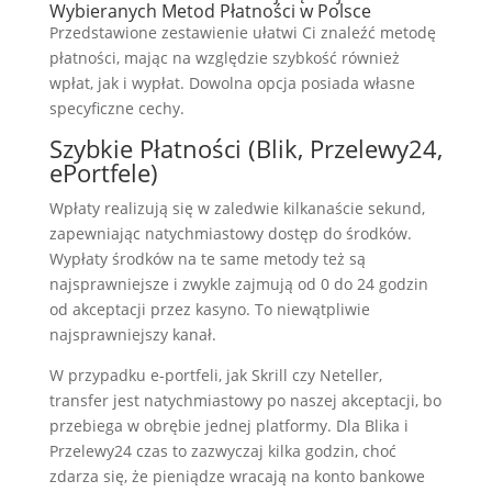
Wybieranych Metod Płatności w Polsce
Przedstawione zestawienie ułatwi Ci znaleźć metodę
płatności, mając na względzie szybkość również
wpłat, jak i wypłat. Dowolna opcja posiada własne
specyficzne cechy.
Szybkie Płatności (Blik, Przelewy24,
ePortfele)
Wpłaty realizują się w zaledwie kilkanaście sekund,
zapewniając natychmiastowy dostęp do środków.
Wypłaty środków na te same metody też są
najsprawniejsze i zwykle zajmują od 0 do 24 godzin
od akceptacji przez kasyno. To niewątpliwie
najsprawniejszy kanał.
W przypadku e-portfeli, jak Skrill czy Neteller,
transfer jest natychmiastowy po naszej akceptacji, bo
przebiega w obrębie jednej platformy. Dla Blika i
Przelewy24 czas to zazwyczaj kilka godzin, choć
zdarza się, że pieniądze wracają na konto bankowe