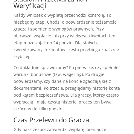
Weryfikacji
Każdy wniosek o wypłatę przechodzi kontrolę. To
niezbędny etap. Chodzi o potwierdzenie tożsamości
gracza i spełnienie wymogów prawnych. Przy
pierwszej wypłacie lub przy większych kwotach ten
etap może zająć do 24 godzin. Dla stałych,
zweryfikowanych klientów często przebiega znacznie
szybciej.
Co dokładnie sprawdzamy? Po pierwsze, czy spełniłeś
warunki bonusowe (tzw. wagering). Po drugie,
potwierdzamy, czy dane na koncie zgadzają się z
dokumentami. Po trzecie, przeglądamy historię konta
pod kątem bezpieczeństwa. Dla graczy, którzy często
wypłacają i mają czystą historię, proces ten bywa
skrócony do kilku godzin.
Czas Przelewu do Gracza
Gdy nasz zespół zatwierdzi wypłatę, pieniądze