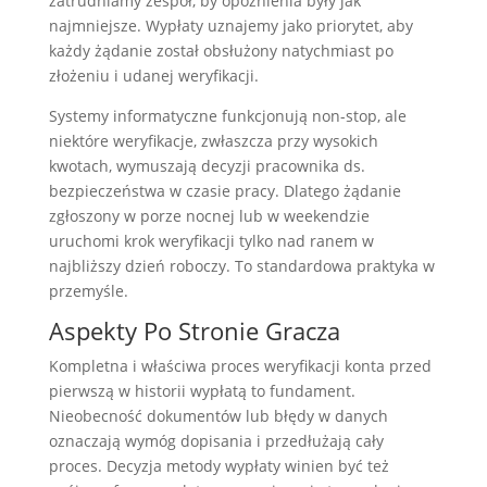
zatrudniamy zespół, by opóźnienia były jak
najmniejsze. Wypłaty uznajemy jako priorytet, aby
każdy żądanie został obsłużony natychmiast po
złożeniu i udanej weryfikacji.
Systemy informatyczne funkcjonują non-stop, ale
niektóre weryfikacje, zwłaszcza przy wysokich
kwotach, wymuszają decyzji pracownika ds.
bezpieczeństwa w czasie pracy. Dlatego żądanie
zgłoszony w porze nocnej lub w weekendzie
uruchomi krok weryfikacji tylko nad ranem w
najbliższy dzień roboczy. To standardowa praktyka w
przemyśle.
Aspekty Po Stronie Gracza
Kompletna i właściwa proces weryfikacji konta przed
pierwszą w historii wypłatą to fundament.
Nieobecność dokumentów lub błędy w danych
oznaczają wymóg dopisania i przedłużają cały
proces. Decyzja metody wypłaty winien być też