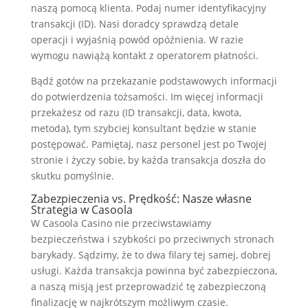
naszą pomocą klienta. Podaj numer identyfikacyjny
transakcji (ID). Nasi doradcy sprawdzą detale
operacji i wyjaśnią powód opóźnienia. W razie
wymogu nawiążą kontakt z operatorem płatności.
Bądź gotów na przekazanie podstawowych informacji
do potwierdzenia tożsamości. Im więcej informacji
przekażesz od razu (ID transakcji, data, kwota,
metoda), tym szybciej konsultant będzie w stanie
postępować. Pamiętaj, nasz personel jest po Twojej
stronie i życzy sobie, by każda transakcja doszła do
skutku pomyślnie.
Zabezpieczenia vs. Prędkość: Nasze własne
Strategia w Casoola
W Casoola Casino nie przeciwstawiamy
bezpieczeństwa i szybkości po przeciwnych stronach
barykady. Sądzimy, że to dwa filary tej samej, dobrej
usługi. Każda transakcja powinna być zabezpieczona,
a naszą misją jest przeprowadzić tę zabezpieczoną
finalizację w najkrótszym możliwym czasie.