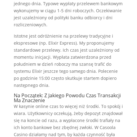
jednego dnia. Typowe wypłaty przelewem bankowym
wykonujemy w ciągu 1-5 dni roboczych. Oczekiwanie
jest uzależniony od polityki banku odbiorcy i dni
rozliczeniowych.
Istotne jest odróżnienie na przelewy tradycyjne i
ekspresowe (np. Elixir Express). My proponujemy
standardowe przelewy. Ich czas jest uzależniony od
momentu inicjacji. Wypłata zatwierdzona przed
południem w dzień roboczy ma szansę trafić do
systemu Elixir jeszcze tego samego dnia. Polecenie
po godzinie 15:00 często skutkuje startem dopiero
następnego dnia.
Na Początek: Z Jakiego Powodu Czas Transakcji
Ma Znaczenie
W kasynie online czas to więcej niż środki. To spokój i
wiara. Użytkownicy oczekują, żeby depozyt znajdował
się na koncie od razu, a wypłacone środki trafiały na
ich konto bankowe bez zbędnej zwłoki. W Casoola
Casino działamy nad tym, by każda czynność była