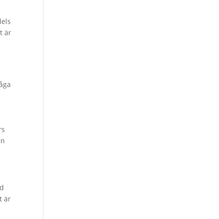
dels
t är
råga
rs
ån
nd
t är