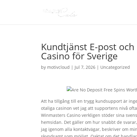
Kundtjänst E-post och
Casino för Sverige
by
motivcloud
|
Jul 7, 2026
|
Uncategorized
Att ha tillgång till en trygg kundsupport är in
otaliga casinon vet jag att supportens nivå of
Winmasters Casino verkligen stöder sina svens
hemsidan. Det gäller om hur snabbt de svarar, 
jag igenom alla kontaktvägar, beskriver om mina
skyndsamt som möjligt. Oaktat om det handlar o