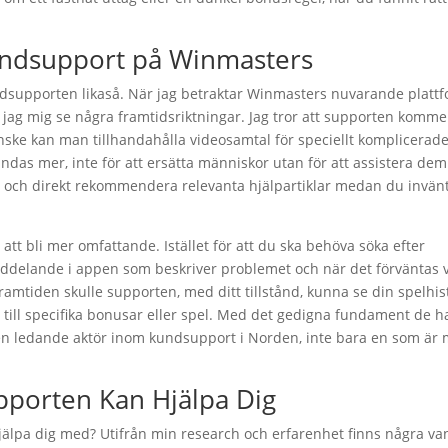
undsupport på Winmasters
ndsupporten likaså. När jag betraktar Winmasters nuvarande platt
jag mig se några framtidsriktningar. Jag tror att supporten komme
nske kan man tillhandahålla videosamtal för speciellt komplicerad
ndas mer, inte för att ersätta människor utan för att assistera dem.
 och direkt rekommendera relevanta hjälpartiklar medan du invän
tt bli mer omfattande. Istället för att du ska behöva söka efter
meddelande i appen som beskriver problemet och när det förväntas 
framtiden skulle supporten, med ditt tillstånd, kunna se din spelhis
 till specifika bonusar eller spel. Med det gedigna fundament de h
li en ledande aktör inom kundsupport i Norden, inte bara en som är
pporten Kan Hjälpa Dig
älpa dig med? Utifrån min research och erfarenhet finns några va