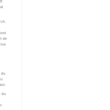
tt
at
rch.
post
tt de
essa
m du
du
äst.
n du
ar