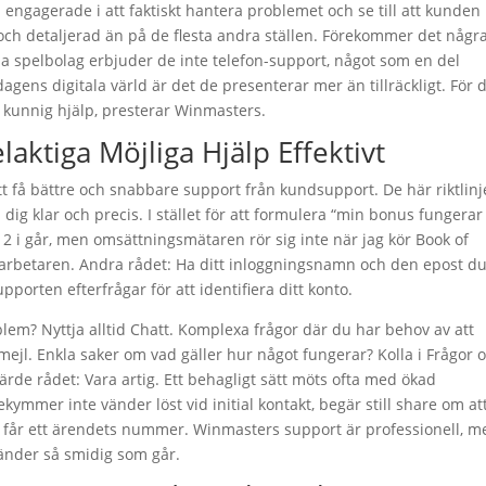
ngagerade i att faktiskt hantera problemet och se till att kunden 
ch detaljerad än på de flesta andra ställen. Förekommer det någr
la spelbolag erbjuder de inte telefon-support, något som en del
 dagens digitala värld är det de presenterar mer än tillräckligt. För 
 kunnig hjälp, presterar Winmasters.
laktiga Möjliga Hjälp Effektivt
tt få bättre och snabbare support från kundsupport. De här riktlinj
 dig klar och precis. I stället för att formulera “min bonus fungerar
 2 i går, men omsättningsmätaren rör sig inte när jag kör Book of
darbetaren. Andra rådet: Ha ditt inloggningsnamn och den epost d
orten efterfrågar för att identifiera ditt konto.
oblem? Nyttja alltid Chatt. Komplexa frågor där du har behov av att
l. Enkla saker om vad gäller hur något fungerar? Kolla i Frågor 
järde rådet: Vara artig. Ett behagligt sätt möts ofta med ökad
kymmer inte vänder löst vid initial kontakt, begär still share om at
du får ett ärendets nummer. Winmasters support är professionell, m
änder så smidig som går.