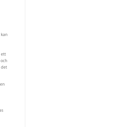
n kan
 ett
 och
 det
 en
as
.