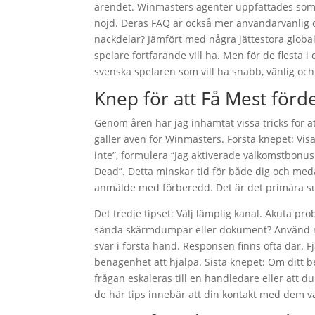
ärendet. Winmasters agenter uppfattades som e
nöjd. Deras FAQ är också mer användarvänlig o
nackdelar? Jämfört med några jättestora globa
spelare fortfarande vill ha. Men för de flesta i
svenska spelaren som vill ha snabb, vänlig och
Knep för att Få Mest förde
Genom åren har jag inhämtat vissa tricks för a
gäller även för Winmasters. Första knepet: Visa
inte”, formulera “Jag aktiverade välkomstbonus
Dead”. Detta minskar tid för både dig och me
anmälde med förberedd. Det är det primära supp
Det tredje tipset: Välj lämplig kanal. Akuta pr
sända skärmdumpar eller dokument? Använd mej
svar i första hand. Responsen finns ofta där. F
benägenhet att hjälpa. Sista knepet: Om ditt be
frågan eskaleras till en handledare eller att 
de här tips innebär att din kontakt med dem v