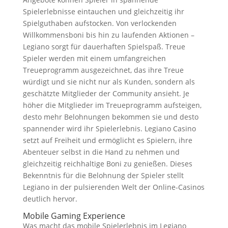
Spielerlebnisse eintauchen und gleichzeitig ihr
Spielguthaben aufstocken. Von verlockenden
Willkommensboni bis hin zu laufenden Aktionen –
Legiano sorgt für dauerhaften Spielspaß. Treue
Spieler werden mit einem umfangreichen
Treueprogramm ausgezeichnet, das ihre Treue
würdigt und sie nicht nur als Kunden, sondern als
geschätzte Mitglieder der Community ansieht. Je
höher die Mitglieder im Treueprogramm aufsteigen,
desto mehr Belohnungen bekommen sie und desto
spannender wird ihr Spielerlebnis. Legiano Casino
setzt auf Freiheit und ermöglicht es Spielern, ihre
Abenteuer selbst in die Hand zu nehmen und
gleichzeitig reichhaltige Boni zu genießen. Dieses
Bekenntnis für die Belohnung der Spieler stellt
Legiano in der pulsierenden Welt der Online-Casinos
deutlich hervor.
Mobile Gaming Experience
Was macht das mobile Spielerlebnis im Legiano