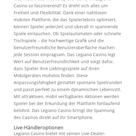
Casino so faszinierend? Es dreht sich alles um
Freiheit und Flexibilität. Dank einer nahtlosen
mobilen Plattform, die das Spielerlebnis optimiert,
können Spieler jederzeit und überall in spannende
Spiele eintauchen. Ob Spielautomaten oder schnelle
Tischspiele – die hochwertige Grafik und die
benutzerfreundliche Benutzeroberfläche machen
jede Session einprägsam. Das Legiano Casino legt
Wert auf Benutzerfreundlichkeit und sorgt dafür,
dass Spieler ihre Lieblingsspiele auf ihren
Mobilgeräten mühelos finden. Diese
Anpassungsfähigkeit gestattet spontane Spielrunden
und passt perfekt zu einem dynamischen Lebensstil.
Mit attraktiven, mobil verfügbaren Aktionen werden
Spieler bei der Erkundung der Plattform fortlaufend
belohnt. Das Legiano Casino bringt die Spannung
des Casinos direkt auf Ihr Smartphone.
Live-Händleroptionen
Legiano Casino bietet mit seinen Live-Dealer-