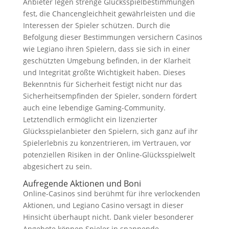
Anbieter legen strenge Glücksspielbestimmungen
fest, die Chancengleichheit gewährleisten und die
Interessen der Spieler schützen. Durch die
Befolgung dieser Bestimmungen versichern Casinos
wie Legiano ihren Spielern, dass sie sich in einer
geschützten Umgebung befinden, in der Klarheit
und Integrität größte Wichtigkeit haben. Dieses
Bekenntnis für Sicherheit festigt nicht nur das
Sicherheitsempfinden der Spieler, sondern fördert
auch eine lebendige Gaming-Community.
Letztendlich ermöglicht ein lizenzierter
Glücksspielanbieter den Spielern, sich ganz auf ihr
Spielerlebnis zu konzentrieren, im Vertrauen, vor
potenziellen Risiken in der Online-Glücksspielwelt
abgesichert zu sein.
Aufregende Aktionen und Boni
Online-Casinos sind berühmt für ihre verlockenden
Aktionen, und Legiano Casino versagt in dieser
Hinsicht überhaupt nicht. Dank vieler besonderer
Angebote können Spieler in spannende