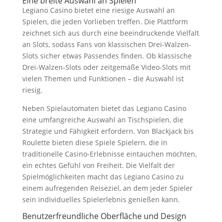
Eine breite Auswahl an Spielen
Legiano Casino bietet eine riesige Auswahl an
Spielen, die jeden Vorlieben treffen. Die Plattform
zeichnet sich aus durch eine beeindruckende Vielfalt
an Slots, sodass Fans von klassischen Drei-Walzen-
Slots sicher etwas Passendes finden. Ob klassische
Drei-Walzen-Slots oder zeitgemäße Video-Slots mit
vielen Themen und Funktionen – die Auswahl ist
riesig.
Neben Spielautomaten bietet das Legiano Casino
eine umfangreiche Auswahl an Tischspielen, die
Strategie und Fähigkeit erfordern. Von Blackjack bis
Roulette bieten diese Spiele Spielern, die in
traditionelle Casino-Erlebnisse eintauchen möchten,
ein echtes Gefühl von Freiheit. Die Vielfalt der
Spielmöglichkeiten macht das Legiano Casino zu
einem aufregenden Reiseziel, an dem jeder Spieler
sein individuelles Spielerlebnis genießen kann.
Benutzerfreundliche Oberfläche und Design