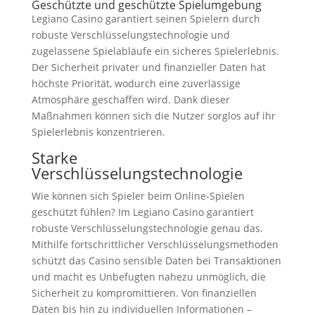
Geschützte und geschützte Spielumgebung
Legiano Casino garantiert seinen Spielern durch
robuste Verschlüsselungstechnologie und
zugelassene Spielabläufe ein sicheres Spielerlebnis.
Der Sicherheit privater und finanzieller Daten hat
höchste Priorität, wodurch eine zuverlässige
Atmosphäre geschaffen wird. Dank dieser
Maßnahmen können sich die Nutzer sorglos auf ihr
Spielerlebnis konzentrieren.
Starke
Verschlüsselungstechnologie
Wie können sich Spieler beim Online-Spielen
geschützt fühlen? Im Legiano Casino garantiert
robuste Verschlüsselungstechnologie genau das.
Mithilfe fortschrittlicher Verschlüsselungsmethoden
schützt das Casino sensible Daten bei Transaktionen
und macht es Unbefugten nahezu unmöglich, die
Sicherheit zu kompromittieren. Von finanziellen
Daten bis hin zu individuellen Informationen –