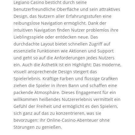
Legiano Casino besticht durch seine
benutzerfreundliche Oberfläche und sein attraktives
Design, das Nutzern aller Erfahrungsstufen eine
reibungslose Navigation ermöglicht. Dank der
intuitiven Navigation finden Nutzer problemlos ihre
Lieblingsspiele oder entdecken neue. Das
durchdachte Layout bietet schnellen Zugriff auf
essenzielle Funktionen wie Aktionen und Support
und geht so auf die Anforderungen jedes Nutzers
ein. Auch die Ästhetik ist ein Highlight: Das moderne,
visuell ansprechende Design steigert das
Spielerlebnis. Kräftige Farben und flüssige Grafiken
ziehen die Spieler in ihren Bann und schaffen eine
packende Atmosphäre. Dieses Engagement für ein
willkommen heißendes Nutzererlebnis vermittelt ein
Gefühl der Freiheit und ermöglicht es den Spielern,
sich ganz auf das zu konzentrieren, was sie
bevorzugen: ihr Online-Casino-Abenteuer ohne
Störungen zu genießen.