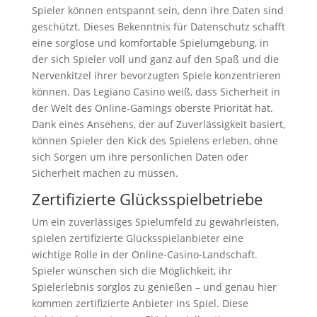
Spieler können entspannt sein, denn ihre Daten sind
geschützt. Dieses Bekenntnis für Datenschutz schafft
eine sorglose und komfortable Spielumgebung, in
der sich Spieler voll und ganz auf den Spaß und die
Nervenkitzel ihrer bevorzugten Spiele konzentrieren
können. Das Legiano Casino weiß, dass Sicherheit in
der Welt des Online-Gamings oberste Priorität hat.
Dank eines Ansehens, der auf Zuverlässigkeit basiert,
können Spieler den Kick des Spielens erleben, ohne
sich Sorgen um ihre persönlichen Daten oder
Sicherheit machen zu müssen.
Zertifizierte Glücksspielbetriebe
Um ein zuverlässiges Spielumfeld zu gewährleisten,
spielen zertifizierte Glücksspielanbieter eine
wichtige Rolle in der Online-Casino-Landschaft.
Spieler wünschen sich die Möglichkeit, ihr
Spielerlebnis sorglos zu genießen – und genau hier
kommen zertifizierte Anbieter ins Spiel. Diese