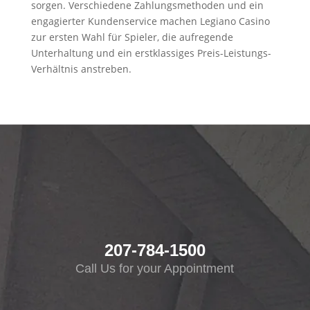
sorgen. Verschiedene Zahlungsmethoden und ein
engagierter Kundenservice machen Legiano Casino
zur ersten Wahl für Spieler, die aufregende
Unterhaltung und ein erstklassiges Preis-Leistungs-
Verhältnis anstreben.
207-784-1500
Call Us for your Appointment