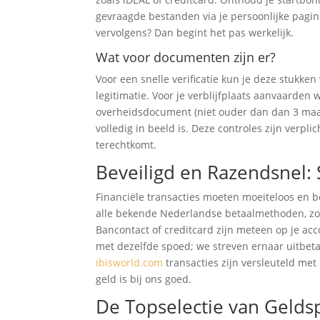
gevraagde bestanden via je persoonlijke pagin
vervolgens? Dan begint het pas werkelijk.
Wat voor documenten zijn er?
Voor een snelle verificatie kun je deze stukken
legitimatie. Voor je verblijfplaats aanvaarden w
overheidsdocument (niet ouder dan dan 3 maan
volledig in beeld is. Deze controles zijn verpl
terechtkomt.
Beveiligd en Razendsnel:
Financiële transacties moeten moeiteloos en 
alle bekende Nederlandse betaalmethoden, zodat
Bancontact of creditcard zijn meteen op je ac
met dezelfde spoed; we streven ernaar uitbetal
ibisworld.com
transacties zijn versleuteld me
geld is bij ons goed.
De Topselectie van Gelds