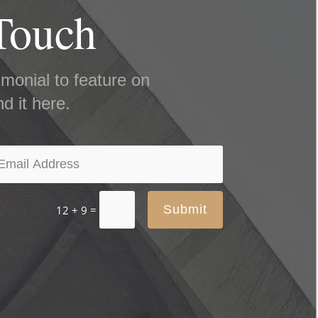
Touch
imonial to feature on
d it here.
=
Submit
12 + 9