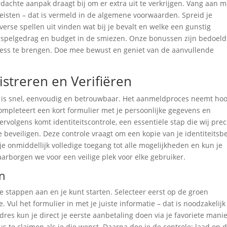
dachte aanpak draagt bij om er extra uit te verkrijgen. Vang aan m
reisten – dat is vermeld in de algemene voorwaarden. Spreid je
diverse spellen uit vinden wat bij je bevalt en welke een gunstig
e spelgedrag en budget in de smiezen. Onze bonussen zijn bedoel
stress te brengen. Doe mee bewust en geniet van de aanvullende
istreren en Verifiëren
no is snel, eenvoudig en betrouwbaar. Het aanmeldproces neemt hoo
completeert een kort formulier met je persoonlijke gegevens en
volgens komt identiteitscontrole, een essentiële stap die wij prec
beveiligen. Deze controle vraagt om een kopie van je identiteitsb
je onmiddellijk volledige toegang tot alle mogelijkheden en kun je
rborgen we voor een veilige plek voor elke gebruiker.
en
e stappen aan en je kunt starten. Selecteer eerst op de groen
Vul het formulier in met je juiste informatie – dat is noodzakelijk
dres kun je direct je eerste aanbetaling doen via je favoriete manie
us te claimen als je die wenst. Daarna doe je de controle; laad op 