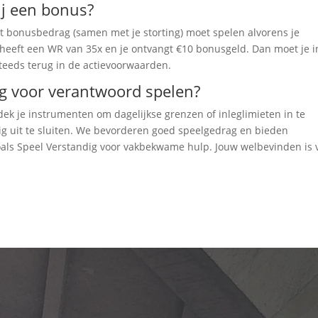
ij een bonus?
t bonusbedrag (samen met je storting) moet spelen alvorens je
s heeft een WR van 35x en je ontvangt €10 bonusgeld. Dan moet je i
 steeds terug in de actievoorwaarden.
ng voor verantwoord spelen?
dek je instrumenten om dagelijkse grenzen of inleglimieten in te
edig uit te sluiten. We bevorderen goed speelgedrag en bieden
oals Speel Verstandig voor vakbekwame hulp. Jouw welbevinden is 