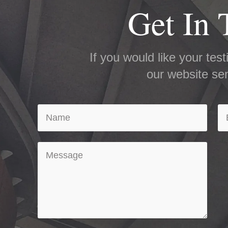
Get In 
If you would like your test
our website sen