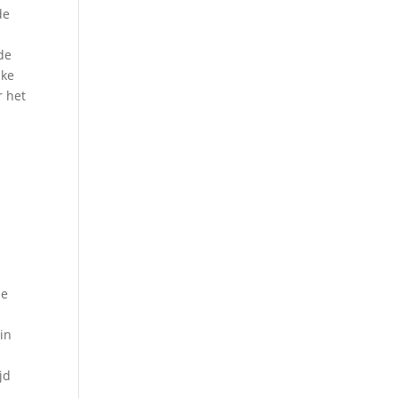
de
 de
lke
r het
de
in
jd