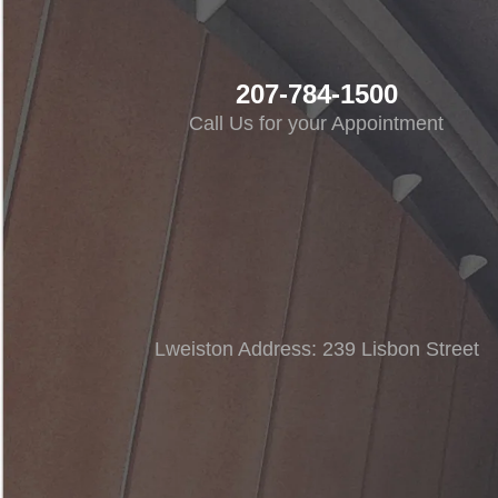
207-784-1500
Call Us for your Appointment
Lweiston Address: 239 Lisbon Street