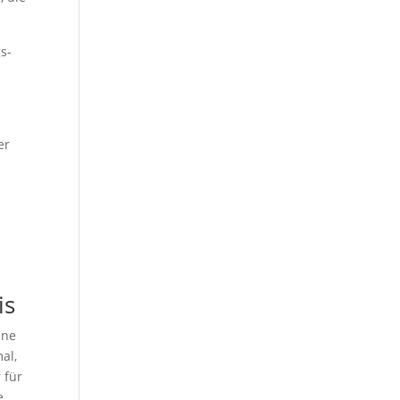
s-
er
is
ine
al,
 für
e