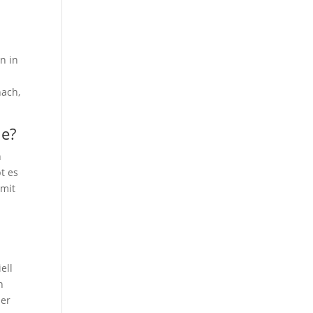
n in
nach,
le?
n
t es
 mit
ell
n
der