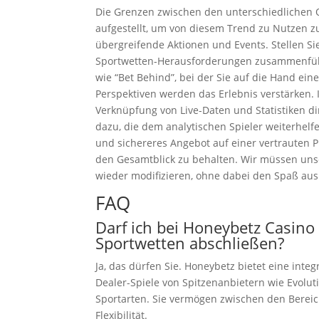
Die Grenzen zwischen den unterschiedlichen O
aufgestellt, um von diesem Trend zu Nutzen z
übergreifende Aktionen und Events. Stellen Si
Sportwetten-Herausforderungen zusammenführen
wie “Bet Behind”, bei der Sie auf die Hand ein
Perspektiven werden das Erlebnis verstärken.
Verknüpfung von Live-Daten und Statistiken di
dazu, die dem analytischen Spieler weiterhel
und sichereres Angebot auf einer vertrauten Pl
den Gesamtblick zu behalten. Wir müssen unse
wieder modifizieren, ohne dabei den Spaß aus
FAQ
Darf ich bei Honeybetz Casino 
Sportwetten abschließen?
Ja, das dürfen Sie. Honeybetz bietet eine integ
Dealer-Spiele von Spitzenanbietern wie Evolu
Sportarten. Sie vermögen zwischen den Berei
Flexibilität.