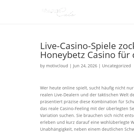
Live-Casino-Spiele zo
Honeybetz Casino für 
by
motivcloud
|
Jun 24, 2026
|
Uncategorized
Wer heute online spielt, sucht häufig nicht nur 
realen Live-Dealern und der taktischen Welt de
präsentiert präzise diese Kombination für Schw
das reale Casino-Feeling mit der überlegten Se
Variation suchen. Sie brauchen sich nicht ent
erleben und kurz darauf eine wohlüberlegte We
Unabhängigkeit, neben einem deutlichen Schwe