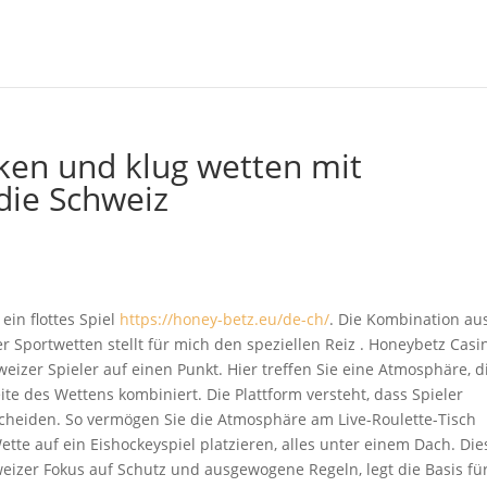
cken und klug wetten mit
die Schweiz
ein flottes Spiel
https://honey-betz.eu/de-ch/
. Die Kombination au
r Sportwetten stellt für mich den speziellen Reiz . Honeybetz Casi
eizer Spieler auf einen Punkt. Hier treffen Sie eine Atmosphäre, d
ite des Wettens kombiniert. Die Plattform versteht, dass Spieler
scheiden. So vermögen Sie die Atmosphäre am Live-Roulette-Tisch
tte auf ein Eishockeyspiel platzieren, alles unter einem Dach. Die
izer Fokus auf Schutz und ausgewogene Regeln, legt die Basis für