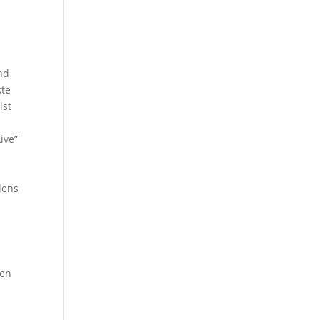
nd
kte
ist
ive”
lens
ren