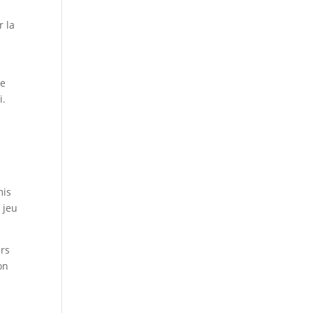
r la
pe
i.
mis
 jeu
urs
on