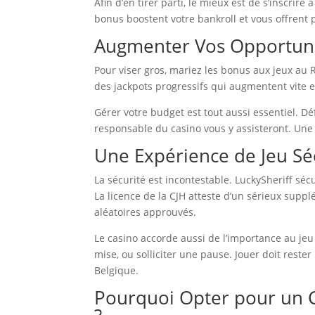
Afin d’en tirer parti, le mieux est de s’inscrire
bonus boostent votre bankroll et vous offrent p
Augmenter Vos Opportuni
Pour viser gros, mariez les bonus aux jeux au R
des jackpots progressifs qui augmentent vite e
Gérer votre budget est tout aussi essentiel. Dé
responsable du casino vous y assisteront. Une 
Une Expérience de Jeu Sé
La sécurité est incontestable. LuckySheriff sé
La licence de la CJH atteste d’un sérieux supp
aléatoires approuvés.
Le casino accorde aussi de l’importance au je
mise, ou solliciter une pause. Jouer doit rester
Belgique.
Pourquoi Opter pour un C