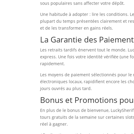
sous populaires sans affecter votre dépôt.
Une habitude à adopter : lire les conditions. 
plupart du temps présentées clairement et rest
et de les transformer en gains réels.
La Garantie des Paiements
Les retraits tardifs énervent tout le monde. Lu
express. Une fois votre identité vérifiée (une 
rapidement.
Les moyens de paiement sélectionnés pour le 
électroniques locaux, rapidifient encore les 
jours ouvrés au plus tard.
Bonus et Promotions pour
En plus de le bonus de bienvenue, LuckySherif
tours gratuits de la semaine sur certaines slot
réel à gagner.