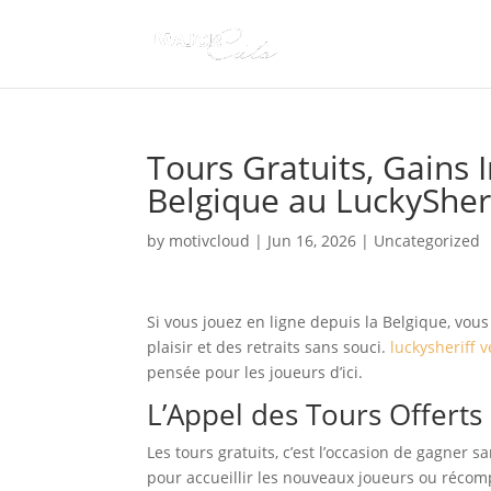
Tours Gratuits, Gains I
Belgique au LuckySher
by
motivcloud
|
Jun 16, 2026
|
Uncategorized
Si vous jouez en ligne depuis la Belgique, vou
plaisir et des retraits sans souci.
luckysheriff v
pensée pour les joueurs d’ici.
L’Appel des Tours Offerts
Les tours gratuits, c’est l’occasion de gagner 
pour accueillir les nouveaux joueurs ou réco