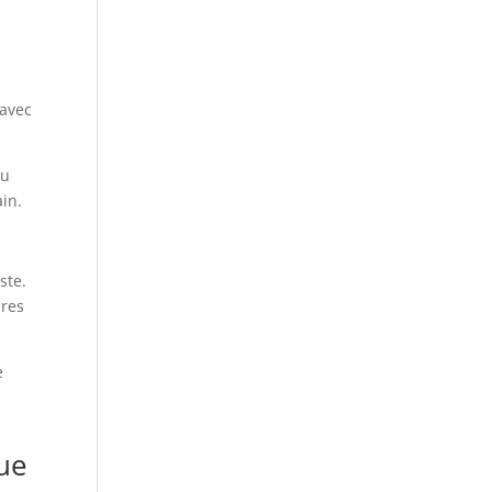
 avec
eu
ain.
ste.
bres
e
ue