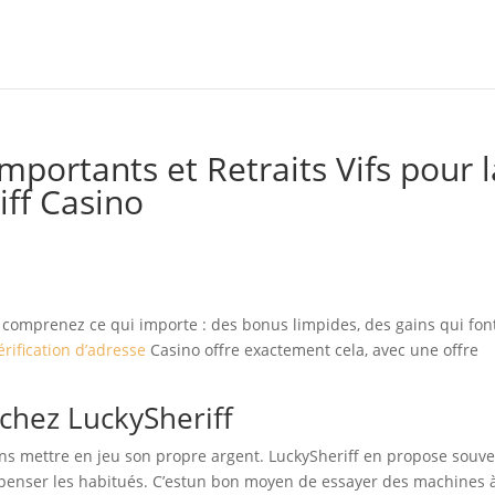
mportants et Retraits Vifs pour l
iff Casino
s comprenez ce qui importe : des bonus limpides, des gains qui fon
érification d’adresse
Casino offre exactement cela, avec une offre
 chez LuckySheriff
sans mettre en jeu son propre argent. LuckySheriff en propose souve
mpenser les habitués. C’estun bon moyen de essayer des machines 