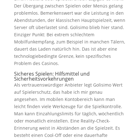
Der Übergang zwischen Spielen oder Menüs gelang
problemlos. Bemerkenswert war die Leistung in den
Abendstunden, der klassischen Hauptspielzeit, wenn
Server oft überlastet sind. Golisimo blieb hier stand.
Einziger Punkt: Bei extrem schlechtem
Mobilfunkempfang, zum Beispiel in manchen Tälern,
dauert das Laden natürlich hin. Das ist aber eine
technologiebedingte Grenze, kein spezifisches
Problem des Casinos.
Sicheres Spielen: Hilfsmittel und
Sicherheitsvorkehrungen
Als vertrauenswürdiger Anbieter legt Golisimo Wert
auf Spielerschutz, das habe ich mir genau
angesehen. Im mobilen Kontobereich kann man
leicht finden viele Werkzeuge für die Spielkontrolle.
Man kann Einzahlungslimits für täglich, wöchentlich
oder monatlich einstellen. Eine Reality-Check-
Erinnerung weist in Abständen an die Spielzeit. Es
besteht einen Cool-Off oder eine dauerhafte