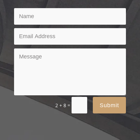
=
Submit
2 + 8