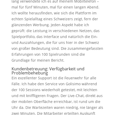
lang verwendete ich es auf meinem Mobiltelefon –
mal für fünf Minuten, mal für einen langen Abend.
Ich wollte herausfinden, wie sich die Plattform im
echten Spielalltag eines Schweizers zeigt, fern der
glänzenden Werbung. Jeden Aspekt habe ich
geprüft: die Leistung in verschiedenen Netzen, das
Spielportfolio, das Interface und natürlich die Ein-
und Auszahlungen, die für uns hier in der Schweiz
von großer Bedeutung sind. Die zusammengefassten
Erfahrungen von 100 Spielrunden sind die
Grundlage für meinen Bericht.
Kundenbetreuung: Verfügbarkeit und
Problembehebung
Ein exzellenter Support ist die Feuerwehr für alle
Fälle. Ich habe den Service von Golisimo während
der 100 Sessions wiederholt getestet, mit leichten
und mit kniffligeren Fragen. Der Live-Chat, direkt aus
der mobilen Oberfläche erreichbar, ist rund um die
Uhr da. Die Wartezeiten waren niedrig, nie länger als
zwei Minuten. Die Mitarbeiter erteilten Auskunft