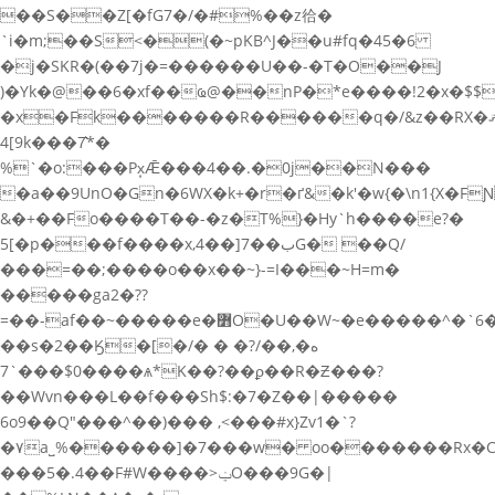
��S��Z[�fG7�/�#%��z㣛�
`i�m;��S<�(�~pKB^J��u#fq�45�6
�j�SKR�(��7j�=������U��-�T�O��J
)�Yk�@��6�xf��ҩ@��nP�*e����!2�x�$$
�x�Fk�������R������q�/&z��RX�ޤ����q�o�QXS�2�r��"�2h�:w���5��\��F-
4[9k���7͛*�
%`�o:���Px͙Ǣ���4��.�0j��N���
�a��9UnO�Gn�6WX�k+�r�ґ&�k'�w{�\n1{X�FƝ�<�is�׮n�nٯ3�&���Z��o����>��B��b
&�+��Fo����T��-�z�T%}�Hy`h����e?�
5[�p���f����x,4��]ب��7G� ��Q/
���=��;����o��x��~}-=I���~H=m�
�����ga2�??
=��-af��~�����e�߻O�U��W~�e�����^�`6���꯿�_�}
��s�2��Ӄ�[�ه�,��/?� � �/
��0$���`7��ѧ*K��?��ϼ��R�Ƶ���?
��Wvn���L��f���Sh$:�7�Z��|�����
6o9��Q"���^��)��� ,<���#x}Zv1�`?
�٧a˽%������]�7���w� oo�������Rx�CĄ��'�����L�{��[~�ͮ;Ҥ�j��ȸ�R�_����w���
���5�.4��F#W����>ݔO���9G�|