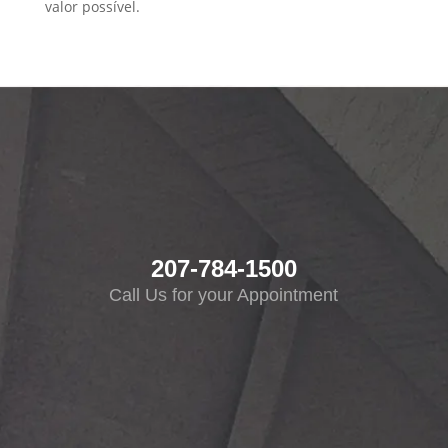
valor possível.
207-784-1500
Call Us for your Appointment