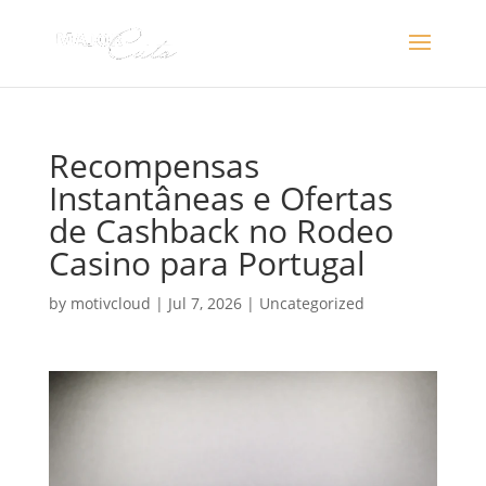
Recompensas
Instantâneas e Ofertas
de Cashback no Rodeo
Casino para Portugal
by
motivcloud
|
Jul 7, 2026
|
Uncategorized