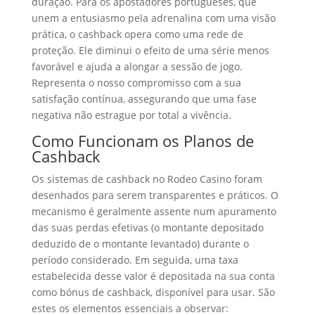
duração. Para os apostadores portugueses, que
unem a entusiasmo pela adrenalina com uma visão
prática, o cashback opera como uma rede de
proteção. Ele diminui o efeito de uma série menos
favorável e ajuda a alongar a sessão de jogo.
Representa o nosso compromisso com a sua
satisfação contínua, assegurando que uma fase
negativa não estrague por total a vivência.
Como Funcionam os Planos de
Cashback
Os sistemas de cashback no Rodeo Casino foram
desenhados para serem transparentes e práticos. O
mecanismo é geralmente assente num apuramento
das suas perdas efetivas (o montante depositado
deduzido de o montante levantado) durante o
período considerado. Em seguida, uma taxa
estabelecida desse valor é depositada na sua conta
como bónus de cashback, disponível para usar. São
estes os elementos essenciais a observar: