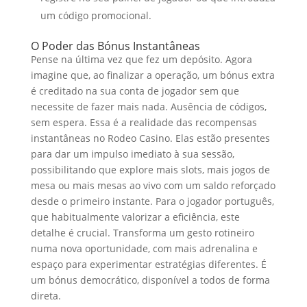
um código promocional.
O Poder das Bónus Instantâneas
Pense na última vez que fez um depósito. Agora
imagine que, ao finalizar a operação, um bónus extra
é creditado na sua conta de jogador sem que
necessite de fazer mais nada. Ausência de códigos,
sem espera. Essa é a realidade das recompensas
instantâneas no Rodeo Casino. Elas estão presentes
para dar um impulso imediato à sua sessão,
possibilitando que explore mais slots, mais jogos de
mesa ou mais mesas ao vivo com um saldo reforçado
desde o primeiro instante. Para o jogador português,
que habitualmente valorizar a eficiência, este
detalhe é crucial. Transforma um gesto rotineiro
numa nova oportunidade, com mais adrenalina e
espaço para experimentar estratégias diferentes. É
um bónus democrático, disponível a todos de forma
direta.