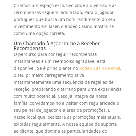
Criámos um espaço exclusivo onde a diversão e as
recompensas seguem lado a lado. Para o jogador
português que busca um bom rendimento do seu
investimento em lazer, o Rodeo Casino mostra-se
como uma opção correta.
Um Chamado à Ação: Inicie a Receber
Recompensas
O percurso para conseguir recompensas
instantâneas e um reembolso agradável está
disponível. Se é principiante no
Rodeo Casino Móvel
,
o seu primeiro carregamento ativa
instantaneamente uma sequência de regalias de
receção, preparando o terreno para uma experiência
com muito potencial. Caso já integre da nossa
família, convidamos-no a visitar com regularidade o
seu painel de jogador e a área de promoções. É
nesse local que localizará as promoções mais atuais,
exibidas regularmente. A nossa equipa de suporte
ao cliente, que domina as particularidades do