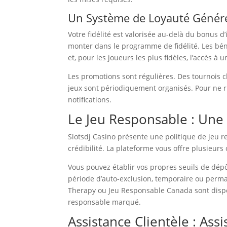
Un Système de Loyauté Génér
Votre fidélité est valorisée au-delà du bonus d
monter dans le programme de fidélité. Les béné
et, pour les joueurs les plus fidèles, l’accès 
Les promotions sont régulières. Des tournois 
jeux sont périodiquement organisés. Pour ne ri
notifications.
Le Jeu Responsable : Une 
Slotsdj Casino présente une politique de jeu r
crédibilité. La plateforme vous offre plusieurs 
Vous pouvez établir vos propres seuils de dépô
période d’auto-exclusion, temporaire ou perma
Therapy ou Jeu Responsable Canada sont dispo
responsable marqué.
Assistance Clientèle : Ass