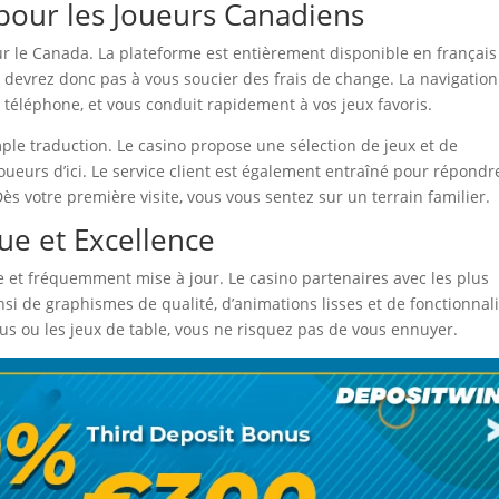
pour les Joueurs Canadiens
r le Canada. La plateforme est entièrement disponible en français
e devrez donc pas à vous soucier des frais de change. La navigation
 téléphone, et vous conduit rapidement à vos jeux favoris.
mple traduction. Le casino propose une sélection de jeux et de
ueurs d’ici. Le service client est également entraîné pour répondr
Dès votre première visite, vous vous sentez sur un terrain familier.
due et Excellence
e et fréquemment mise à jour. Le casino partenaires avec les plus
si de graphismes de qualité, d’animations lisses et de fonctionnal
us ou les jeux de table, vous ne risquez pas de vous ennuyer.