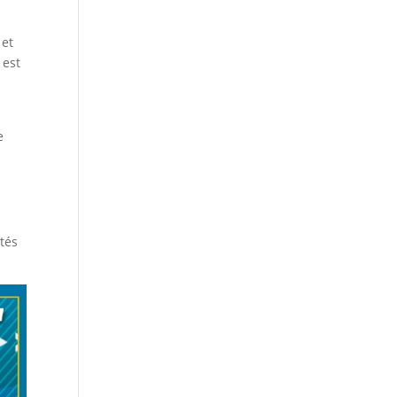
 et
 est
e
ités