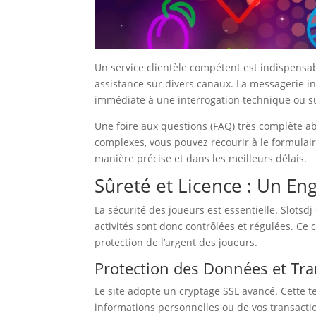
Un service clientèle compétent est indispensa
assistance sur divers canaux. La messagerie in
immédiate à une interrogation technique ou sur
Une foire aux questions (FAQ) très complète a
complexes, vous pouvez recourir à le formulair
manière précise et dans les meilleurs délais.
Sûreté et Licence : Un E
La sécurité des joueurs est essentielle. Slots
activités sont donc contrôlées et régulées. Ce ca
protection de l’argent des joueurs.
Protection des Données et Tra
Le site adopte un cryptage SSL avancé. Cette t
informations personnelles ou de vos transaction