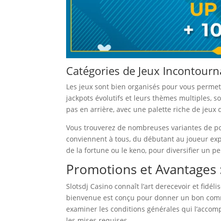
Catégories de Jeux Incontourn
Les jeux sont bien organisés pour vous permett
jackpots évolutifs et leurs thèmes multiples, so
pas en arrière, avec une palette riche de jeux d
Vous trouverez de nombreuses variantes de poke
conviennent à tous, du débutant au joueur expé
de la fortune ou le keno, pour diversifier un pe
Promotions et Avantages 
Slotsdj Casino connaît l’art derecevoir et fidé
bienvenue est conçu pour donner un bon comme
examiner les conditions générales qui l’acco
les mises requises.