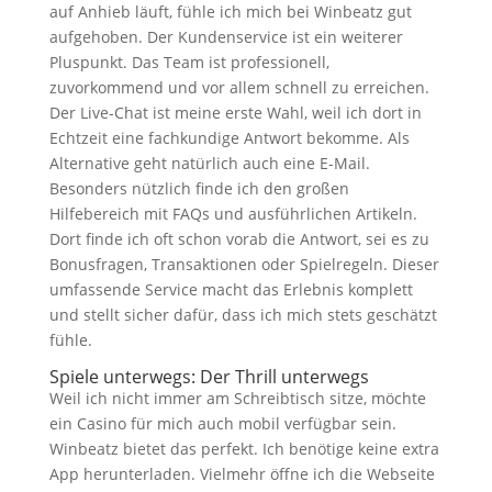
auf Anhieb läuft, fühle ich mich bei Winbeatz gut
aufgehoben. Der Kundenservice ist ein weiterer
Pluspunkt. Das Team ist professionell,
zuvorkommend und vor allem schnell zu erreichen.
Der Live-Chat ist meine erste Wahl, weil ich dort in
Echtzeit eine fachkundige Antwort bekomme. Als
Alternative geht natürlich auch eine E-Mail.
Besonders nützlich finde ich den großen
Hilfebereich mit FAQs und ausführlichen Artikeln.
Dort finde ich oft schon vorab die Antwort, sei es zu
Bonusfragen, Transaktionen oder Spielregeln. Dieser
umfassende Service macht das Erlebnis komplett
und stellt sicher dafür, dass ich mich stets geschätzt
fühle.
Spiele unterwegs: Der Thrill unterwegs
Weil ich nicht immer am Schreibtisch sitze, möchte
ein Casino für mich auch mobil verfügbar sein.
Winbeatz bietet das perfekt. Ich benötige keine extra
App herunterladen. Vielmehr öffne ich die Webseite