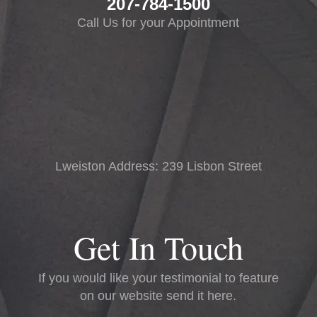
207-784-1500
Call Us for your Appointment
Lweiston Address: 239 Lisbon Street
Get In Touch
If you would like your testimonial to feature
on our website send it here.