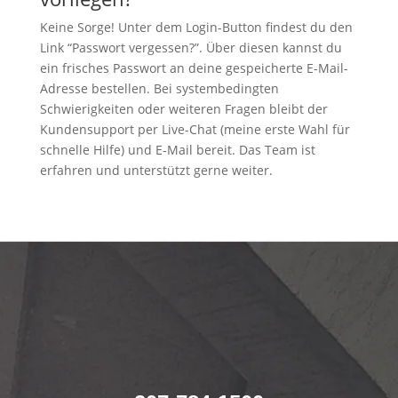
Keine Sorge! Unter dem Login-Button findest du den
Link “Passwort vergessen?”. Über diesen kannst du
ein frisches Passwort an deine gespeicherte E-Mail-
Adresse bestellen. Bei systembedingten
Schwierigkeiten oder weiteren Fragen bleibt der
Kundensupport per Live-Chat (meine erste Wahl für
schnelle Hilfe) und E-Mail bereit. Das Team ist
erfahren und unterstützt gerne weiter.