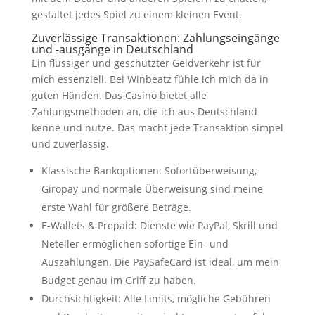
gestaltet jedes Spiel zu einem kleinen Event.
Zuverlässige Transaktionen: Zahlungseingänge
und -ausgänge in Deutschland
Ein flüssiger und geschützter Geldverkehr ist für
mich essenziell. Bei Winbeatz fühle ich mich da in
guten Händen. Das Casino bietet alle
Zahlungsmethoden an, die ich aus Deutschland
kenne und nutze. Das macht jede Transaktion simpel
und zuverlässig.
Klassische Bankoptionen: Sofortüberweisung,
Giropay und normale Überweisung sind meine
erste Wahl für größere Beträge.
E-Wallets & Prepaid: Dienste wie PayPal, Skrill und
Neteller ermöglichen sofortige Ein- und
Auszahlungen. Die PaySafeCard ist ideal, um mein
Budget genau im Griff zu haben.
Durchsichtigkeit: Alle Limits, mögliche Gebühren