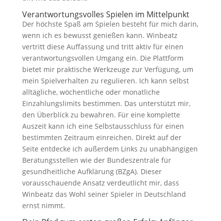
Verantwortungsvolles Spielen im Mittelpunkt
Der höchste Spaß am Spielen besteht für mich darin,
wenn ich es bewusst genießen kann. Winbeatz
vertritt diese Auffassung und tritt aktiv für einen
verantwortungsvollen Umgang ein. Die Plattform
bietet mir praktische Werkzeuge zur Verfügung, um
mein Spielverhalten zu regulieren. Ich kann selbst
alltägliche, wöchentliche oder monatliche
Einzahlungslimits bestimmen. Das unterstützt mir,
den Überblick zu bewahren. Für eine komplette
Auszeit kann ich eine Selbstausschluss für einen
bestimmten Zeitraum einreichen. Direkt auf der
Seite entdecke ich außerdem Links zu unabhängigen
Beratungsstellen wie der Bundeszentrale für
gesundheitliche Aufklärung (BZgA). Dieser
vorausschauende Ansatz verdeutlicht mir, dass
Winbeatz das Wohl seiner Spieler in Deutschland
ernst nimmt.