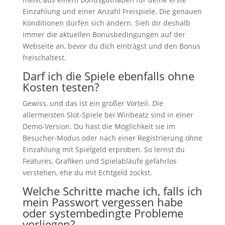
Einzahlung und einer Anzahl Freispiele. Die genauen
Konditionen dürfen sich ändern. Sieh dir deshalb
immer die aktuellen Bonusbedingungen auf der
Webseite an, bevor du dich einträgst und den Bonus
freischaltest.
Darf ich die Spiele ebenfalls ohne
Kosten testen?
Gewiss, und das ist ein großer Vorteil. Die
allermeisten Slot-Spiele bei Winbeatz sind in einer
Demo-Version. Du hast die Möglichkeit sie im
Besucher-Modus oder nach einer Registrierung ohne
Einzahlung mit Spielgeld erproben. So lernst du
Features, Grafiken und Spielabläufe gefahrlos
verstehen, ehe du mit Echtgeld zockst.
Welche Schritte mache ich, falls ich
mein Passwort vergessen habe
oder systembedingte Probleme
vorliegen?