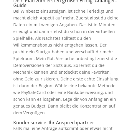
Dein Pfad zum ersten großen Erfolg: Anfänger-
Guide
Bei Winbeatz einzusteigen, ist schnell erledigt und
macht gleich Appetit auf mehr. Zuerst gibst du deine
Daten ein mit wenigen Angaben. Das ist in Minuten
erledigt und dann stehst du schon in der virtuellen
Spielhalle. Als Nächstes solltest du den
Willkommensbonus nicht entgehen lassen. Der
pusht dein Startguthaben und verschafft dir mehr
Spielraum. Mein Rat: Versuche unbedingt zuerst die
Demoversionen der Slots aus. So lernst du die
Mechanik kennen und entdeckst deine Favoriten,
ohne Geld zu riskieren. Deine erste echte Einzahlung
ist dann der Beginn. Wähle eine bekannte Methode
wie PaySafeCard oder eine Banküberweisung, und
schon kann es losgehen. Lege dir von Anfang an ein
genaues Budget. Dann bleibt die Konzentration auf
dem Vergnügen.
Kundenservice: Ihr Ansprechpartner
Falls mal eine Anfrage aufkommt oder etwas nicht