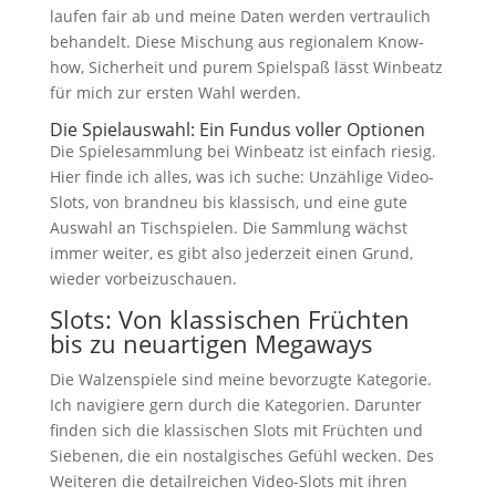
laufen fair ab und meine Daten werden vertraulich
behandelt. Diese Mischung aus regionalem Know-
how, Sicherheit und purem Spielspaß lässt Winbeatz
für mich zur ersten Wahl werden.
Die Spielauswahl: Ein Fundus voller Optionen
Die Spielesammlung bei Winbeatz ist einfach riesig.
Hier finde ich alles, was ich suche: Unzählige Video-
Slots, von brandneu bis klassisch, und eine gute
Auswahl an Tischspielen. Die Sammlung wächst
immer weiter, es gibt also jederzeit einen Grund,
wieder vorbeizuschauen.
Slots: Von klassischen Früchten
bis zu neuartigen Megaways
Die Walzenspiele sind meine bevorzugte Kategorie.
Ich navigiere gern durch die Kategorien. Darunter
finden sich die klassischen Slots mit Früchten und
Siebenen, die ein nostalgisches Gefühl wecken. Des
Weiteren die detailreichen Video-Slots mit ihren