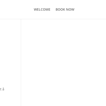
WELCOME
BOOK NOW
t å