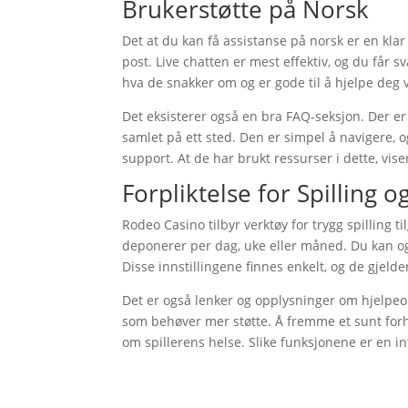
Brukerstøtte på Norsk
Det at du kan få assistanse på norsk er en klar
post. Live chatten er mest effektiv, og du får
hva de snakker om og er gode til å hjelpe deg 
Det eksisterer også en bra FAQ-seksjon. Der e
samlet på ett sted. Den er simpel å navigere, o
support. At de har brukt ressurser i dette, viser
Forpliktelse for Spilling 
Rodeo Casino tilbyr verktøy for trygg spilling 
deponerer per dag, uke eller måned. Du kan ogs
Disse innstillingene finnes enkelt, og de gjelde
Det er også lenker og opplysninger om hjelpeo
som behøver mer støtte. Å fremme et sunt forhol
om spillerens helse. Slike funksjonene er en in