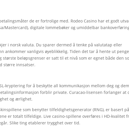
 betalingsmåter de er fortrolige med. Rodeo Casino har et godt utva
Visa/Mastercard), digitale lommebøker og umiddelbar bankoverføring
kjer i norsk valuta. Du sparer dermed å tenke på valutatap eller
 inn ankommer vanligvis øyeblikkelig. Tiden det tar å hente ut penge
 største beløpsgrenser er satt til et nivå som er egnet både den 
 større innsatser.
SL-kryptering for å beskytte all kommunikasjon mellom deg og dem
talingsinformasjon forblir private. Curacao-lisensen forlanger at 
ghet og ærlighet.
 maskinspillene som benytter tilfeldighetsgenerator (RNG), er basert p
e er totalt tilfeldige. Live casino-spillene overføres i HD-kvalitet f
år. Slike ting etablerer trygghet over tid.