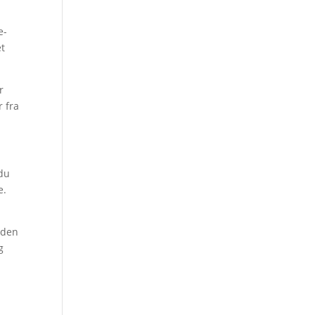
e-
et
r
r fra
 du
e.
 den
g