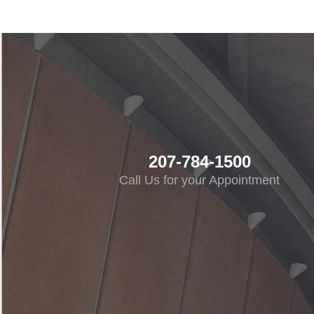
207-784-1500
Call Us for your Appointment