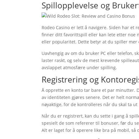
Spillopplevelse og Bruker
Rodeo Casino er lett å navigere. Siden har et r
finner ditt favorittspill eller kan lete etter noe
eller popularitet. Dette betyr at du spiller mer
Uavhengig av om du bruker PC eller telefon, sk
laster raskt, og selv de mest krevende spillea
avslappet atmosfære under spilling.
Registrering og Kontoregi
Å opprette en konto tar bare et par minutter. 
av identiteten gjøres senere. Det er helt norm
nøyaktige, for de kontrolleres når du skal ta ut 
Når du er registrert, kan du sette i gang å spill
spesielt de som refererer til bonuser, før du s
Alt er laget for å operere like bra på mobil, s