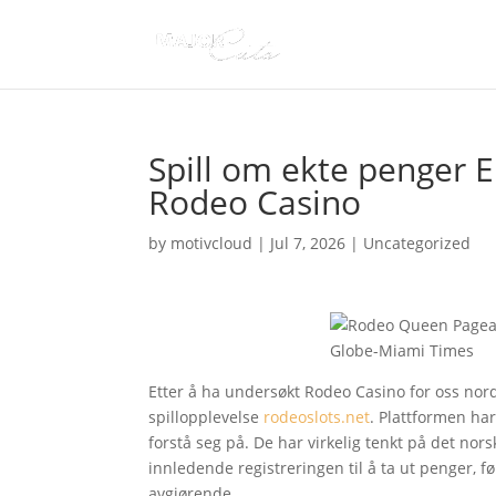
Spill om ekte penger E
Rodeo Casino
by
motivcloud
|
Jul 7, 2026
|
Uncategorized
Etter å ha undersøkt Rodeo Casino for oss nord
spillopplevelse
rodeoslots.net
. Plattformen har
forstå seg på. De har virkelig tenkt på det nor
innledende registreringen til å ta ut penger, fø
avgjørende.