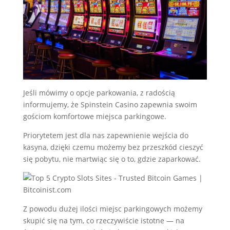
Jeśli mówimy o opcje parkowania, z radością
informujemy, że Spinstein Casino zapewnia swoim
gościom komfortowe miejsca parkingowe.
Priorytetem jest dla nas zapewnienie wejścia do
kasyna, dzięki czemu możemy bez przeszkód cieszyć
się pobytu, nie martwiąc się o to, gdzie zaparkować.
Z powodu dużej ilości miejsc parkingowych możemy
skupić się na tym, co rzeczywiście istotne — na