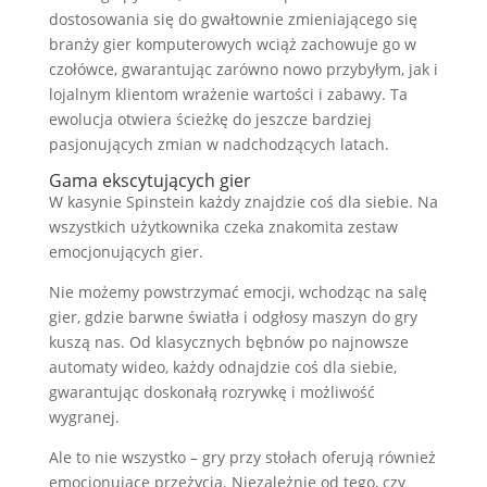
dostosowania się do gwałtownie zmieniającego się
branży gier komputerowych wciąż zachowuje go w
czołówce, gwarantując zarówno nowo przybyłym, jak i
lojalnym klientom wrażenie wartości i zabawy. Ta
ewolucja otwiera ścieżkę do jeszcze bardziej
pasjonujących zmian w nadchodzących latach.
Gama ekscytujących gier
W kasynie Spinstein każdy znajdzie coś dla siebie. Na
wszystkich użytkownika czeka znakomita zestaw
emocjonujących gier.
Nie możemy powstrzymać emocji, wchodząc na salę
gier, gdzie barwne światła i odgłosy maszyn do gry
kuszą nas. Od klasycznych bębnów po najnowsze
automaty wideo, każdy odnajdzie coś dla siebie,
gwarantując doskonałą rozrywkę i możliwość
wygranej.
Ale to nie wszystko – gry przy stołach oferują również
emocjonujące przeżycia. Niezależnie od tego, czy