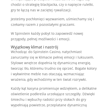
chodzi o strategię blackjacka, czy o napięcie ruletki,
gry te łączą nas w zaciętej rywalizacji.
Jesteśmy pochłonięci wyzwaniem, uśmiechamy się i
czekamy razem z pozostałymi graczami.
W Spinstein każdy pobyt to zapowiedź nowej
przygody, pełnej możliwości i emocji.
Wyjątkowy klimat i nastrój
Wchodząc do Spinstein Casino, natychmiast
zanurzamy się w klimacie pełnej emocji i luksusem.
Stylowe wnętrze dopełnia tę dynamiczną energię,
tworząc tło, któremu trudno się oprzeć. Bogate kolory
i wykwintne meble nas otaczają, wzmacniając
wrażenia, gdy wchodzimy w ten świat rozrywki.
Każdy kąt kasyna promieniuje wdziękiem, a delikatne
oświetlenie podkreśla urzekające szczegóły. Dźwięki
śmiechu i wybuchy radości przy stołach do gry
wypełniają powietrze, przeplatane dynamiczną