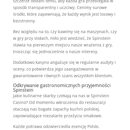
szczerze oddani temu, aby każda gra przebiegała w
sposób transparentny i uczciwy. Cenimy surowe
środki, które zapewniają, że każdy wynik jest losowy i
bezstronny.
Bez względu na to, czy bawimy się na maszynach, czy
w gry przy stołach, miło jest wiedzieć, że Spinstein
stawia na pierwszym miejscu nasze wrażenia z gry,
troszcząc się jednocześnie o nasze interesy.
Dodatkowo kasyno angażuje się w regularne audyty i
oceny, co potwierdza jego zaangażowanie w
gwarantowanie równych szans wszystkim klientom.
Odkrywanie gastronomicznych przyjemności
Spinstein
Jakie kulinarne skarby czekają na nas w Spinstein
Casino? Od momentu wkroczenia do restauracji
otaczają nas bogate zapachy kuchni polskiej,
zapowiadające niezatarte przeżycia smakowe.
Każde potrawa odzwierciedla esencję Polski,