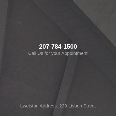
207-784-1500
Call Us for your Appointment
Lweiston Address: 239 Lisbon Street