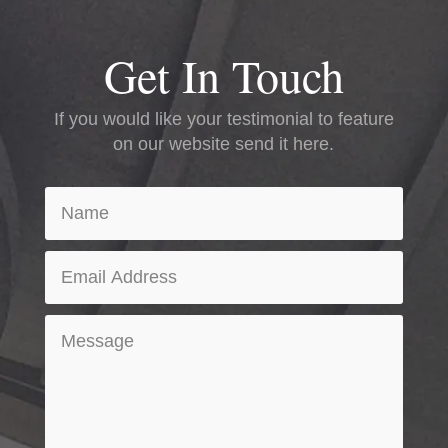
Get In Touch
If you would like your testimonial to feature
on our website send it here.