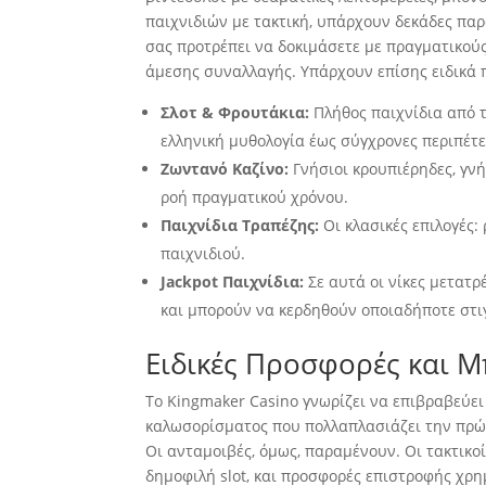
παιχνιδιών με τακτική, υπάρχουν δεκάδες πα
σας προτρέπει να δοκιμάσετε με πραγματικού
άμεσης συναλλαγής. Υπάρχουν επίσης ειδικά π
Σλοτ & Φρουτάκια:
Πλήθος παιχνίδια από 
ελληνική μυθολογία έως σύγχρονες περιπέτε
Ζωντανό Καζίνο:
Γνήσιοι κρουπιέρηδες, γνή
ροή πραγματικού χρόνου.
Παιχνίδια Τραπέζης:
Οι κλασικές επιλογές:
παιχνιδιού.
Jackpot Παιχνίδια:
Σε αυτά οι νίκες μετατρ
και μπορούν να κερδηθούν οποιαδήποτε στι
Ειδικές Προσφορές και Μ
Το Kingmaker Casino γνωρίζει να επιβραβεύει
καλωσορίσματος που πολλαπλασιάζει την πρώτ
Οι ανταμοιβές, όμως, παραμένουν. Οι τακτικ
δημοφιλή slot, και προσφορές επιστροφής χρ