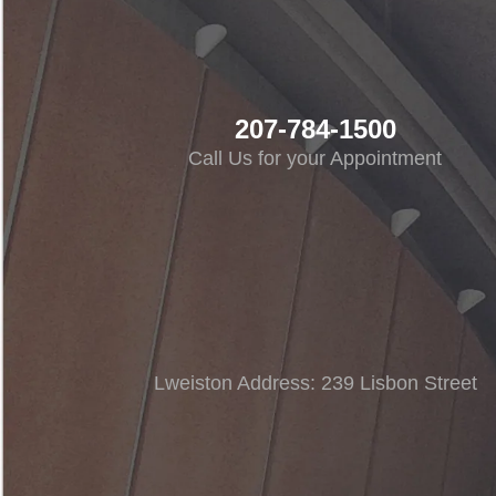
207-784-1500
Call Us for your Appointment
Lweiston Address: 239 Lisbon Street