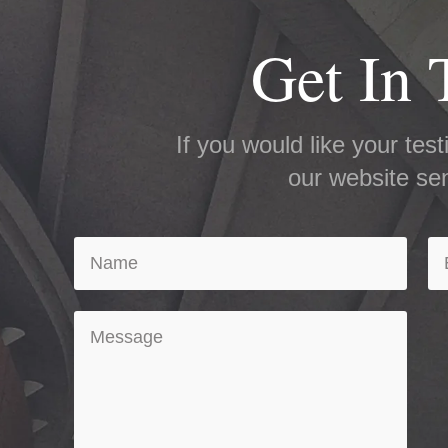
Get In 
If you would like your test
our website sen