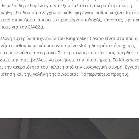
 θεμελιώδη δεδομένα για να εξασφαλιστεί η ακεραιότητα και η
υνήθης διαδικασία ελέγχου σε κάθε φερέγγυο online καζίνο. Κατόπ
ητα να αποκτήσετε άμεσα το προσφορά υποδοχής, κάνοντας την π
όπους για την Ελλάδα.
λλογή τυχερών παιχνιδιών του Kingmaker Casino είναι στα πόδια
ινήστε πιθανόν με κάποιο αγαπημένο slot ή δοκιμάστε ένα χωρίς
τε τους κανόνες άνευ ρίσκο. Σε περίπτωση που κάτι σας μπερδέψει
ιδιού, μην αμφιβάλλετε να ρωτήσετε την υποστήριξη. Το Kingmak
ι την ακεραιότητα του πελάτη από την εισαγωγική στιγμή. Εγγυά
ίστηση και την γαλήνη της σιγουριάς. Το περιπέτεια προς τις