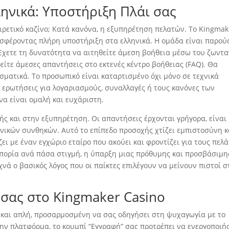
ηνικά: Υποστήριξη Πλάι σας
αιρετικό καζίνο; Κατά κανόνα, η εξυπηρέτηση πελατών. Το Kingmak
ροσφέροντας πλήρη υποστήριξη στα ελληνικά. Η ομάδα είναι παρού
 Έχετε τη δυνατότητα να αιτηθείτε άμεση βοήθεια μέσω του ζωντ
βρείτε άμεσες απαντήσεις στο εκτενές κέντρο βοήθειας (FAQ). Θα
ματικά. Το προσωπικό είναι καταρτισμένο όχι μόνο σε τεχνικά
ν ερωτήσεις για λογαριασμούς, συναλλαγές ή τους κανόνες των
 να είναι ομαλή και ευχάριστη.
ής και στην εξυπηρέτηση. Οι απαντήσεις έρχονται γρήγορα, είναι
ηνικών συνθηκών. Αυτό το επίπεδο προσοχής χτίζει εμπιστοσύνη κ
ει με έναν εγχώριο εταίρο που ακούει και φροντίζει για τους πελά
απορία ανά πάσα στιγμή, η ύπαρξη μιας πρόθυμης και προσβάσιμη
νά ο βασικός λόγος που οι παίκτες επιλέγουν να μείνουν πιστοί 
 σας στο Kingmaker Casino
α και απλή, προσαρμοσμένη να σας οδηγήσει στη ψυχαγωγία με το
ην πλατφόρμα, το κουμπί “Εγγραφή” σας προτρέπει να ενεργοποιή