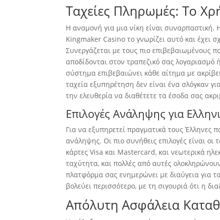
Ταχείες Πληρωμές: Το Χρ
Η αναμονή για μια νίκη είναι συναρπαστική. Η
Kingmaker Casino το γνωρίζει αυτό και έχει σ
Συνεργάζεται με τους πιο επιβεβαιωμένους π
αποδίδονται στον τραπεζικό σας λογαριασμό 
σύστημα επιβεβαιώνει κάθε αίτημα με ακρίβε
ταχεία εξυπηρέτηση δεν είναι ένα σλόγκαν για
την ελευθερία να διαθέτετε τα έσοδα σας ακρι
Επιλογές Ανάληψης για Ελληνι
Για να εξυπηρετεί πραγματικά τους Έλληνες πα
ανάληψης. Οι πιο συνήθεις επιλογές είναι οι 
κάρτες Visa και Mastercard, και νεωτερικά ηλ
ταχύτητα, και πολλές από αυτές ολοκληρώνουν
πλατφόρμα σας ενημερώνει με διαύγεια για τα 
βολεύει περισσότερο, με τη σιγουριά ότι η δι
Απόλυτη Ασφάλεια Καταθ