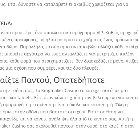
υς. Έτσι δύναστε να καταλάβετε τι ακριβώς χρειάζεται για να
σεων
 Casino προσφέρει ένα αποκλειστικό πρόγραμμα VIP. Καθώς προχωρ
ευμένες προσφορές, υψηλότερα όρια στα χρήματα, ένας προσωπικό
άνια δώρα. Παράλληλα, το σύστημα ανταμοιβών αλλάζει κάθε στοί
αι μπορείτε αργότερα να τους ανταλλάξετε για μετρητά, επιπλέον
όπο, κάθε φορά που στοιχηματίζετε, δεν διασκεδάζετε μόνο. Χτίζε
ας μια σχέση που συμφέρει και τις δύο πλευρές.
Παίξτε Παντού, Οποτεδήποτε
 στην τσέπη σας. Το Kingmaker Casino το κατέχει αυτό, με μια
es και tablets. Είτε όταν κάνετε χρήση τον βελτιωμένο για κινητ
κή εφαρμογή, η μετακίνηση είναι εύκολη και κατανοητή. Όλη η
 όμως στην οθόνη που βαστάτε στο χέρι. Είστε σε θέση να
αιχνίδι, και να κάνετε ανάληψη, όλα από το κινητό σας. Αυτή η
ker Casino σας ακολουθεί παντού: στην ουρά, στο καφέ, ή στον