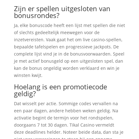
Zijn er spellen uitgesloten van
bonusrondes?
Ja, elke bonuscode heeft een lijst met spellen die niet
of slechts gedeeltelijk meewegen voor de
inzetvereisten. Vaak gaat het om live casino-spellen,
bepaalde tafelspelen en progressieve jackpots. De
complete lijst vind je in de bonusvoorwaarden. Speel
je met actief bonusgeld op een uitgesloten spel, dan
kan de bonus ongeldig worden verklaard en win je
winsten kwijt.
Hoelang is een promotiecode
geldig?
Dat wisselt per actie. Sommige codes vervallen na
een paar dagen, andere hebben weken geldig. Na
activatie begint de termijn voor het rondspelen,
doorgaans 7 tot 30 dagen. Tikal Casino vermeldt
deze deadlines helder. Noteer beide data, dan sta je