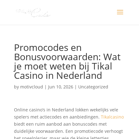
Promocodes en
Bonusvoorwaarden: Wat
je moet weten bij Tikal
Casino in Nederland
by
motivcloud
|
Jun 10, 2026
|
Uncategorized
Online casino’s in Nederland lokken wekelijks vele
spelers met actiecodes en aanbiedingen.
Tikalcasino
biedt een ruim aanbod aan bonuscodes met
duidelijke voorwaarden. Een promotiecode verhoogt
het speelplezier, maar wie de kleine lettertjes