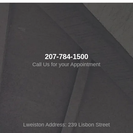
207-784-1500
Call Us for your Appointment
Lweiston Address: 239 Lisbon Street