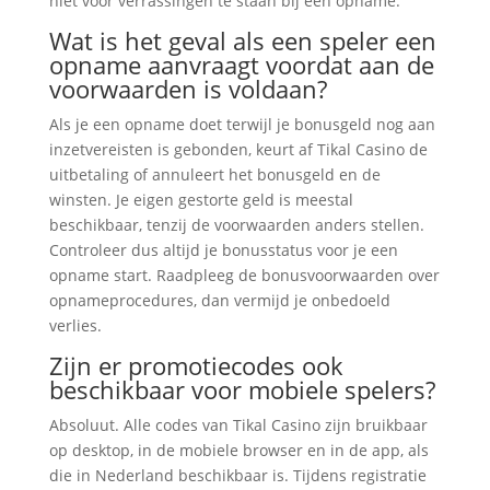
niet voor verrassingen te staan bij een opname.
Wat is het geval als een speler een
opname aanvraagt voordat aan de
voorwaarden is voldaan?
Als je een opname doet terwijl je bonusgeld nog aan
inzetvereisten is gebonden, keurt af Tikal Casino de
uitbetaling of annuleert het bonusgeld en de
winsten. Je eigen gestorte geld is meestal
beschikbaar, tenzij de voorwaarden anders stellen.
Controleer dus altijd je bonusstatus voor je een
opname start. Raadpleeg de bonusvoorwaarden over
opnameprocedures, dan vermijd je onbedoeld
verlies.
Zijn er promotiecodes ook
beschikbaar voor mobiele spelers?
Absoluut. Alle codes van Tikal Casino zijn bruikbaar
op desktop, in de mobiele browser en in de app, als
die in Nederland beschikbaar is. Tijdens registratie