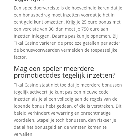
Een speeldoorvereiste is de hoeveelheid keren dat je
een bonusbedrag moet inzetten voordat je het in
echt geld kunt omzetten. Krijg je 25 euro bonus met
een vereiste van 30, dan moet je 750 euro aan
inzetten inleggen. Daarna pas kun je opnemen. Bij
Tikal Casino variëren de precieze getallen per actie;
de bonusvoorwaarden vermelden de toepasselijke
factor.
Mag een speler meerdere
promotiecodes tegelijk inzetten?
Tikal Casino staat niet toe dat je meerdere bonussen
tegelijk activeert. Je kunt pas een nieuwe code
inzetten als je alleen volledig aan de regels van de
lopende bonus hebt gedaan, of die is verstreken. Dit
beleid verhindert verwarring en onrechtmatige
voordelen. Stapel je toch bonussen, dan riskeer je
dat al het bonusgeld en de winsten komen te
vervallen.