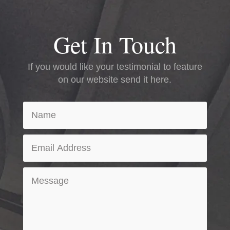
Get In Touch
If you would like your testimonial to feature
on our website send it here.