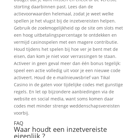
storting daarbinnen past. Lees dan de
actievoorwaarden helemaal, zodat je weet welke
spellen je het vlugst bij de inzetvereisten helpen.
Gebruik de zoekmogelijkheid op de site om slots met
een hoog uitbetalingspercentage te ontdekken en
vermijd casinospelen met een magere contributie.
Houd tijdens het spelen bij hoe ver je bent met de
eisen, dan kom je niet voor verrassingen te staan.
Activeer in geen geval meer dan één bonus tegelijk:
speel een actie volledig uit voor je een nieuwe code
activeert. Houd de e-mailnieuwsbrief van Tikal
Casino in de gaten voor tijdelijke codes met gunstige
regels. En let op bijzondere aanbiedingen via de
website en social media, want soms komen daar
codes met minder strenge weddenschapsvereisten
voorbij.
FAQ
Waar houdt een inzetvereiste
eigenlijk ?