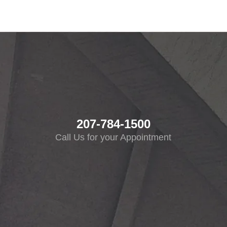
207-784-1500
Call Us for your Appointment