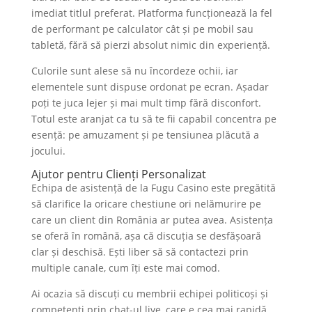
imediat titlul preferat. Platforma funcționează la fel
de performant pe calculator cât și pe mobil sau
tabletă, fără să pierzi absolut nimic din experiență.
Culorile sunt alese să nu încordeze ochii, iar
elementele sunt dispuse ordonat pe ecran. Așadar
poți te juca lejer și mai mult timp fără disconfort.
Totul este aranjat ca tu să te fii capabil concentra pe
esență: pe amuzament și pe tensiunea plăcută a
jocului.
Ajutor pentru Clienți Personalizat
Echipa de asistență de la Fugu Casino este pregătită
să clarifice la oricare chestiune ori nelămurire pe
care un client din România ar putea avea. Asistența
se oferă în română, așa că discuția se desfășoară
clar și deschisă. Ești liber să să contactezi prin
multiple canale, cum îți este mai comod.
Ai ocazia să discuți cu membrii echipei politicoși și
competenți prin chat-ul live, care e cea mai rapidă