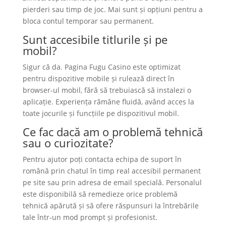
pierderi sau timp de joc. Mai sunt și opțiuni pentru a
bloca contul temporar sau permanent.
Sunt accesibile titlurile și pe
mobil?
Sigur că da. Pagina Fugu Casino este optimizat
pentru dispozitive mobile și rulează direct în
browser-ul mobil, fără să trebuiască să instalezi o
aplicație. Experiența rămâne fluidă, având acces la
toate jocurile și funcțiile pe dispozitivul mobil.
Ce fac dacă am o problemă tehnică
sau o curiozitate?
Pentru ajutor poți contacta echipa de suport în
română prin chatul în timp real accesibil permanent
pe site sau prin adresa de email specială. Personalul
este disponibilă să remedieze orice problemă
tehnică apărută și să ofere răspunsuri la întrebările
tale într-un mod prompt și profesionist.