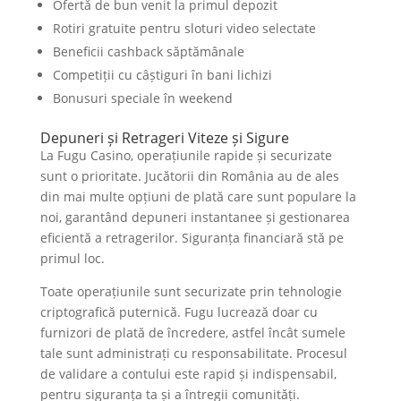
Ofertă de bun venit la primul depozit
Rotiri gratuite pentru sloturi video selectate
Beneficii cashback săptămânale
Competiții cu câștiguri în bani lichizi
Bonusuri speciale în weekend
Depuneri și Retrageri Viteze și Sigure
La Fugu Casino, operațiunile rapide și securizate
sunt o prioritate. Jucătorii din România au de ales
din mai multe opțiuni de plată care sunt populare la
noi, garantând depuneri instantanee și gestionarea
eficientă a retragerilor. Siguranța financiară stă pe
primul loc.
Toate operațiunile sunt securizate prin tehnologie
criptografică puternică. Fugu lucrează doar cu
furnizori de plată de încredere, astfel încât sumele
tale sunt administrați cu responsabilitate. Procesul
de validare a contului este rapid și indispensabil,
pentru siguranța ta și a întregii comunități.