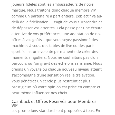
joueurs fidèles sont les ambassadeurs de notre
marque. Nous traitons donc chaque membre VIP
comme un partenaire à part entière. L’objectif va au-
delà de la fidélisation. Il s’agit de vous surprendre et
de dépasser vos attentes. Cela passe par une écoute
attentive de vos préférences, une adaptation de nos
offres à vos goûts – que vous soyez passionné des
machines à sous, des tables de live ou des paris
sportifs – et une volonté permanente de créer des
moments singuliers. Nous ne souhaitons pas d’un
parcours où l’on gravit des échelons sans âme. Nous
créons un voyage où chaque nouveau niveau atteint
s’accompagne d’une sensation réelle d’élévation.
Vous pénétrez un cercle plus restreint et plus
prestigieux, où votre opinion est prise en compte et
peut même influencer nos choix.
Cashback et Offres Réservés pour Membres
VIP
Les promotions standard sont proposées à tous. En