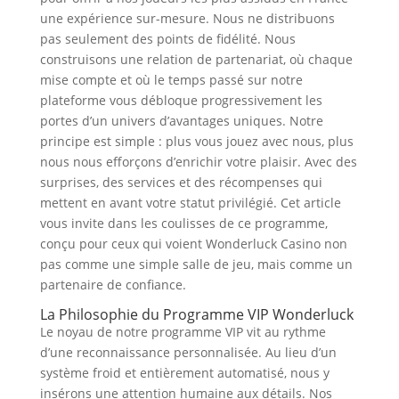
une expérience sur-mesure. Nous ne distribuons
pas seulement des points de fidélité. Nous
construisons une relation de partenariat, où chaque
mise compte et où le temps passé sur notre
plateforme vous débloque progressivement les
portes d’un univers d’avantages uniques. Notre
principe est simple : plus vous jouez avec nous, plus
nous nous efforçons d’enrichir votre plaisir. Avec des
surprises, des services et des récompenses qui
mettent en avant votre statut privilégié. Cet article
vous invite dans les coulisses de ce programme,
conçu pour ceux qui voient Wonderluck Casino non
pas comme une simple salle de jeu, mais comme un
partenaire de confiance.
La Philosophie du Programme VIP Wonderluck
Le noyau de notre programme VIP vit au rythme
d’une reconnaissance personnalisée. Au lieu d’un
système froid et entièrement automatisé, nous y
insérons une attention humaine aux détails. Nos