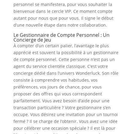
personnel se manifestera, pour vous souhaiter la
bienvenue dans le cercle VIP. Ce moment compte
autant pour nous que pour vous. Il signe le début
d’une nouvelle étape dans notre collaboration.
Le Gestionnaire de Compte Personnel : Un
Concierge de Jeu
À compter d’un certain palier, l’avantage le plus
apprécié est souvent la possibilité à un gestionnaire
de compte personnel. Cette personne n’est pas un
agent du service clientèle classique. C’est votre
concierge dédié dans l’univers Wonderluck. Son rôle
consiste à comprendre vos habitudes, vos
préférences, vos jours de chance, pour vous
proposer des offres qui vous correspondent
parfaitement. Vous avez besoin d’aide pour une
transaction particulière ? Votre gestionnaire s’en
occupe. Vous désirez une invitation pour un tournoi
fermé ? Il se charge de l’obtenir. Vous avez une idée
pour célébrer une occasion spéciale ? Il est là pour