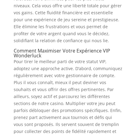
niveaux. Cela vous offre une liberté totale pour gérer
vos gains. Cette fluidité financière est essentielle
pour une expérience de jeu sereine et prestigieuse.
Elle élimine les frustrations et vous permet de
profiter de votre argent quand vous le décidez,
solidifiant la relation de confiance qui nous lie.
Comment Maximiser Votre Expérience VIP
Wonderluck
Pour tirer le meilleur parti de votre statut VIP,
adoptez une approche active. D’abord, communiquez
régulièrement avec votre gestionnaire de compte.
Plus il vous connaît, mieux il peut deviner vos
souhaits et vous offrir des offres pertinentes. Par
ailleurs, soyez actif et parcourez les différentes
sections de notre casino. Multiplier votre jeu peut
parfois débloquer des promotions spécifiques. Enfin,
prenez part activement aux tournois et défis qui
vous sont proposés. Ils servent souvent de tremplin
pour collecter des points de fidélité rapidement et