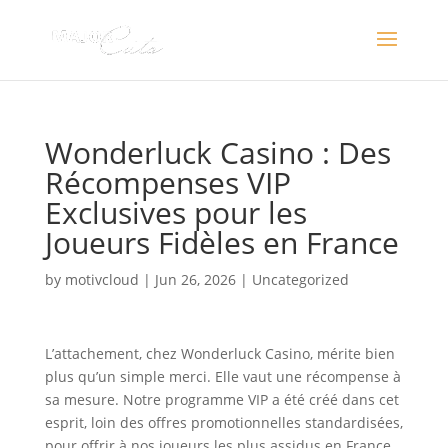
Wonderluck Casino : Des
Récompenses VIP
Exclusives pour les
Joueurs Fidèles en France
by
motivcloud
|
Jun 26, 2026
|
Uncategorized
L’attachement, chez Wonderluck Casino, mérite bien
plus qu’un simple merci. Elle vaut une récompense à
sa mesure. Notre programme VIP a été créé dans cet
esprit, loin des offres promotionnelles standardisées,
pour offrir à nos joueurs les plus assidus en France