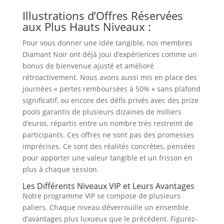
Illustrations d’Offres Réservées
aux Plus Hauts Niveaux :
Pour vous donner une idée tangible, nos membres
Diamant Noir ont déjà joui d’expériences comme un
bonus de bienvenue ajusté et amélioré
rétroactivement. Nous avons aussi mis en place des
journées « pertes remboursées à 50% » sans plafond
significatif, ou encore des défis privés avec des prize
pools garantis de plusieurs dizaines de milliers
d’euros, répartis entre un nombre très restreint de
participants. Ces offres ne sont pas des promesses
imprécises. Ce sont des réalités concrètes, pensées
pour apporter une valeur tangible et un frisson en
plus à chaque session.
Les Différents Niveaux VIP et Leurs Avantages
Notre programme VIP se compose de plusieurs
paliers. Chaque niveau déverrouille un ensemble
d’avantages plus luxueux que le précédent. Figurez-