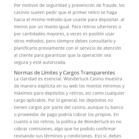
Por motivos de seguridad y prevención de fraude, los
casinos suelen pedir que el primer retiro se haga
hacia el mismo método que usaste para depositar, al
menos por un monto igual. Para retiros ulteriores o
por cantidades mayores, a veces es posible usar
otros métodos, pero siempre debes consultarlo y
planificarlo previamente con el servicio de atención
al cliente para garantizar que la operación sea
segura y esté autorizada.
Normas de Límites y Cargos Transparentes
La claridad es esencial. Wonderluck Casino muestra
de manera explícita en su web los montos mínimos y
máximos para depósitos y retiros, así como cualquier
cargo aplicable. Por lo general, los depósitos no
tienen cargos por parte del casino, aunque tu banco
o proveedor de pago podría cobrar los propios. En
cuanto a los retiros, la política de Wonderluck es no
cobrar comisiones, algo que he podido confirmar
revisando sus términos y condiciones. Eso sí, debes