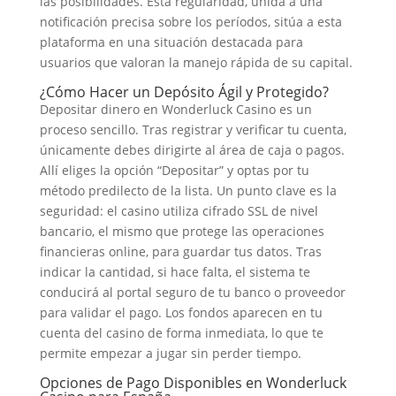
las posibilidades. Esta regularidad, unida a una
notificación precisa sobre los períodos, sitúa a esta
plataforma en una situación destacada para
usuarios que valoran la manejo rápida de su capital.
¿Cómo Hacer un Depósito Ágil y Protegido?
Depositar dinero en Wonderluck Casino es un
proceso sencillo. Tras registrar y verificar tu cuenta,
únicamente debes dirigirte al área de caja o pagos.
Allí eliges la opción “Depositar” y optas por tu
método predilecto de la lista. Un punto clave es la
seguridad: el casino utiliza cifrado SSL de nivel
bancario, el mismo que protege las operaciones
financieras online, para guardar tus datos. Tras
indicar la cantidad, si hace falta, el sistema te
conducirá al portal seguro de tu banco o proveedor
para validar el pago. Los fondos aparecen en tu
cuenta del casino de forma inmediata, lo que te
permite empezar a jugar sin perder tiempo.
Opciones de Pago Disponibles en Wonderluck