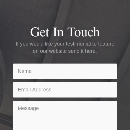
Get In Touch
If you would like your testimonial to feature
on our website send it here.