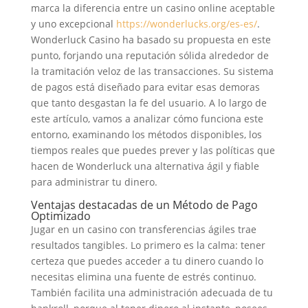
marca la diferencia entre un casino online aceptable
y uno excepcional
https://wonderlucks.org/es-es/
.
Wonderluck Casino ha basado su propuesta en este
punto, forjando una reputación sólida alrededor de
la tramitación veloz de las transacciones. Su sistema
de pagos está diseñado para evitar esas demoras
que tanto desgastan la fe del usuario. A lo largo de
este artículo, vamos a analizar cómo funciona este
entorno, examinando los métodos disponibles, los
tiempos reales que puedes prever y las políticas que
hacen de Wonderluck una alternativa ágil y fiable
para administrar tu dinero.
Ventajas destacadas de un Método de Pago
Optimizado
Jugar en un casino con transferencias ágiles trae
resultados tangibles. Lo primero es la calma: tener
certeza que puedes acceder a tu dinero cuando lo
necesitas elimina una fuente de estrés continuo.
También facilita una administración adecuada de tu