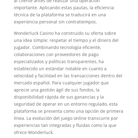
al cliente antes de realizar una operación
importante. Aplicando estas pautas, la eficiencia
técnica de la plataforma se traducirá en una
experiencia personal sin contratiempos.
Wonderluck Casino ha construido su oferta sobre
una idea simple: respetar el tiempo y el dinero del
jugador. Combinando tecnología eficiente,
colaboraciones con proveedores de pago
especializados y políticas transparentes, ha
establecido un estándar notable en cuanto a
velocidad y facilidad en las transacciones dentro del
mercado español. Para cualquier jugador que
aprecie una gestión ágil de sus fondos, la
disponibilidad rápida de sus ganancias y la
seguridad de operar en un entorno regulado, esta
plataforma se presenta como una opción de primera
línea. La evolución del juego online transcurre por
experiencias tan integradas y fluidas como la que
ofrece Wonderluck.